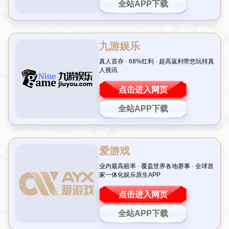
户提供全面的健康支持。在健康护理方面，我们为运动员提供个性
化的康复计划，通过物理治疗、按摩、冷疗和热疗等方法，帮助他
们从运动损伤中恢复，并减少再次受伤的风险。此外，我们还提供
运动营养咨询、心理辅导等服务，确保客户在康复过程中保持良好
的身体和心理状态。未来，我们将继续拓展运动医学和康复服务领
域，引入更多前沿科技，如人工智能和远程医疗技术，为客户提供
更加精准和高效的康复方案。通过持续的创新和优化，我们将致力
于成为全球领先的运动医学服务提供商。
CATEGORIES
公司简介
联系九游体育