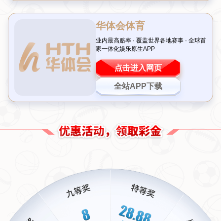
NEWS
欧冠助攻榜揭晓：拉菲尼亚8次领跑，阿什拉夫紧随其后
马卡：法蒂离开巴萨板上钉钉，转会摩纳哥仍在洽谈中
草根英雄谢幕！38岁瓦尔迪蓝狐告别战，赛后全队列队致敬
媒体人透露：足协预算有限，伊万科维奇年薪不足百万欧元
[流言板]Solokill赛恩1／4／17亮眼表现，助力NIP首局击败WBG
荣膺MVP
米兰失守！奥尔索里尼内切妙射破死角，迈尼昂无可奈何！
尤文意甲12场1：0取胜，成联赛“最小比分之王”！
体彩App用户破千万，线上购彩新风尚