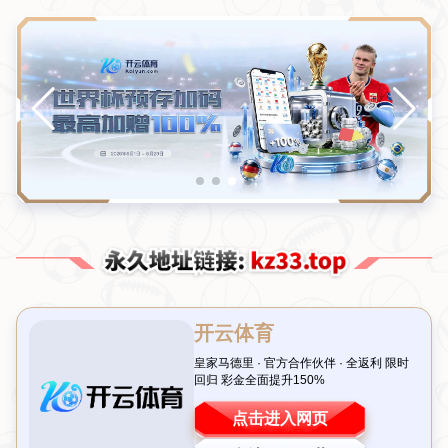
Toggl
navig
NEWS
广州队兴衰录：金元助力巅峰辉煌，无钱
落回起点废墟
引言：从巅峰到低谷的足球悲歌
在足球的世界里，金钱往往能铸就辉煌，但也可能成为崩塌的导火
索。广州队，这支曾经在中国足坛乃至亚洲赛场叱咤风云的队伍，
用自己的起伏历程诠释了“成也金元，败也金元”的残酷现实。从中
超霸主到如今的困境，
广州队的消亡史
不仅是一支球队的故事，更
是中国足球资本化浪潮的一个缩影。今天，我们将一起回顾这段令
人唏嘘的历史。