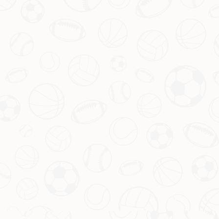
【告别时刻】赫苏斯·纳瓦斯伯纳乌谢幕，传奇获致敬
阿德巴约：波什为热火牺牲个人数据 一心追求团队胜利
王勤伯：略萨，诺贝尔文学奖得主的足球情缘
CATEGORIES
公司新闻
行业资讯
NEWS
赵心童母亲澄清：儿子从未在地下室练球传闻不实