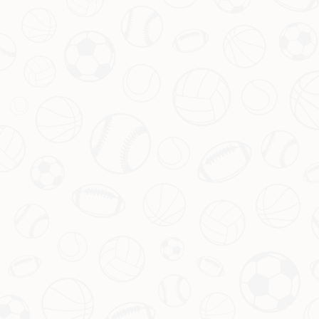
英超射手榜更新：哈兰德霸榜，孙兴慜紧追不舍
罗马诺：拜仁接近敲定若纳坦-塔，转会报价已出炉
钻石联赛厦门站：刘俊茜男子110米栏以13秒24创个人最佳，勇
夺铜牌并获世锦赛资格
拉波尔塔：裁判判罚让我们无缘欧冠决赛
08年转折点！NBA顶尖记者揭秘为何感激詹姆斯？
37岁85天！阿切尔比创欧冠半决赛历史第二高龄纪录
广东体育360无插件高清直播
CONTACT US
Contact: 九游体育