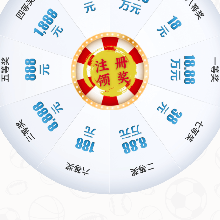
对于广大球迷而言，看到心爱的球队在关键时刻缺乏足够的人员储
备，自然心有不甘。然而，从长远角度看，合理的财政管理和阵容
规划才是豪门持续成功的保障。目前来看，除非后防线再遭重创，
否则皇马大概率会在冬窗保持低调。而一旦进入夏季转会期，不排
除他们会在中卫位置上有大动作的可能性。毕竟，像姆巴佩这样的
巨星传闻从未停止，谁又能断言中卫线上不会有惊喜呢？
通过以上分析可以看出，皇家马德里此次选择暂不补强中卫，既是
对现有阵容的信任，也是对未来规划的一种布局。这种冷静而谨慎
的态度，或许正是银河战舰能够在风云变幻的足坛屹立不倒的原因
之一。