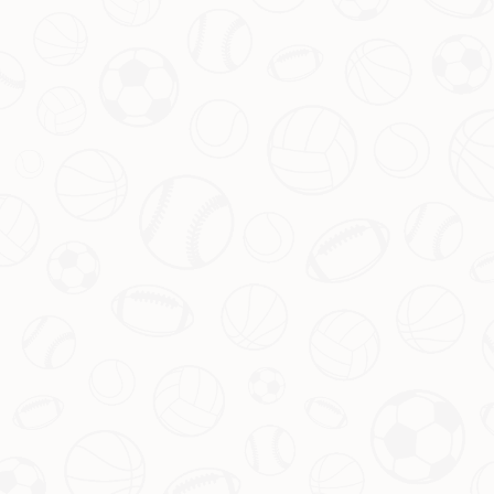
[流言板]爱德华兹上半场手感冰凉，8投0中仅靠罚球得1分
惊艳全场！《太阳报》揭秘意大利太太团：模特网红齐聚，腿长
吸睛！
国米防线焕新！两大新星崛起，皇马尤文青训总值6000万成焦点
朱婷：新世纪球坛传奇，缔造前所未有辉煌战绩
2026年世界杯比赛时间安排
少爷圆梦在即？阿隆·戈登用行动兑现对威斯布鲁克的承诺！
蒙特雷前锋：迎战国米需争胜心态，我已备战
【英超】三笘薰建功明特梅开二度，布莱顿3-0大胜切尔西
CONTACT US