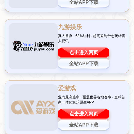
隐藏着怎样的考量？本文将为您深入剖析。
一、当前后防线现状：伤病阴影下的隐忧
本赛季，皇马的后防线饱受伤病困扰。主力中卫如阿拉巴等人接连
缺阵，让球队在多线作战中显得有些捉襟见肘。尤其是面对密集赛
程时，后防深度不足的问题暴露无遗。尽管如此，俱乐部高层和主
教练安切洛蒂似乎对现有阵容保持了一定的信心。
他们认为，只要
不出现大规模的伤病危机，目前的阵容足以应对接下来的挑战
。这
种谨慎的态度，或许是为了避免仓促引援带来的风险。
二、冬窗策略解析：为何暂不补充中卫
关于皇马在冬窗转会期的“按兵不动”，业内人士普遍认为，这与俱
乐部的长期规划密切相关。首先，冬季转会市场往往价格虚高，且
优质中卫资源稀缺，贸然出手可能导致性价比不高。其次，皇马正
在等待夏季转会窗口，以便有更多时间去考察和谈判目标球员。此