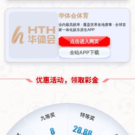
数荣誉的教练，他的到来让罗马球迷对未来充满期待。俱乐部希望
借助他的经验和战术智慧，重振球队在联赛中的竞争力，甚至冲击
欧冠资格。然而，现实往往比预期更为复杂，
穆里尼奥的战术理念
与球队的实际状况是否匹配
，成为了一个值得探讨的问题。
二、穆里尼奥执教罗马的战绩解析
在“
穆里尼奥执教罗马战绩
”方面，他的表现可以用喜忧参半来形
容。2021-2022赛季，他带领罗马赢得了欧会杯冠军，这是俱乐部
近14年来首个重要赛事奖杯。这一成就无疑是高光时刻，展现了他
在关键比赛中的调度能力。然而，在意甲联赛中，罗马的表现却难
言出色。两个赛季以来，球队始终徘徊在积分榜中游，未能稳定进
入前四，与欧冠资格渐行渐远。尤其是在本赛季初期，球队成绩持
续低迷，多次输给实力相当的对手，最终导致了“
罗马主帅穆里尼奥
下课
”的结果。
以具体数据为例，本赛季截至下课前，罗马在联赛中的胜率不足