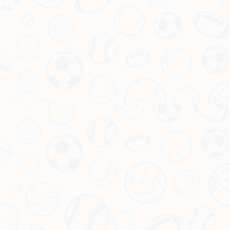
弗顿
劳塔罗五球梦碎，邓弗里斯一役媲美荷兰三剑客
邮报：芒特训练中小腿拉伤，预计将缺阵3至4周
乔迪：浙江队4年如梦之旅，永不离弃球队
西甲骄傲，贝蒂斯成为本赛季唯一晋级欧战决赛的西班牙代表
登贝莱欧冠赛季8球逼近伊布队史纪录
2025非洲杯：摩洛哥7月23日至8月21日激战正酣
CONTACT US
Contact: 九游体育
Phone: 18759877247