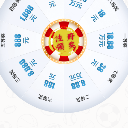
三、案例分析：历史上的“除锈”之旅
回顾NBA历史，不乏超级球星在新赛季初期陷入低谷但最终复苏的
案例。以勒布朗·詹姆斯（LeBron James）为例，他在加盟热火的
第一年同样经历了适应期，前几场比赛的表现并不理想。但通过团
队配合和个人调整，他很快重回巅峰。
对于东契 odd 来说，目前的情况可能只是暂时的“生锈”。正如专家
预测，他或许需要
两三周的时间来恢复节奏
。在这期间，与队友基
德（Jason Kidd）的沟通以及对新战术的理解将是关键。
四、如何加速“除锈”？独行侠需多方努力
要帮助东契 odd 尽快找回状态，独行侠全队都需要做出调整。首
先，在战术层面，可以适当减少他对组织进攻的压力，让欧文