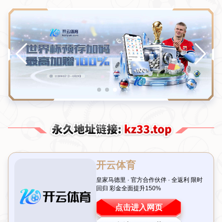
Toggl
navig
NEWS
3场比赛仅得44分！东契奇感受韦少之苦，
或需数周找回状态？
前言：东契奇低迷表现引发热议，复苏之路有多远？
在NBA新赛季的开局阶段，达拉斯独行侠的核心球星卢卡·东契奇
（Luka Doncic）的表现令人大跌眼镜。三场比赛下来，他总共只
得到44分，场均得分远低于预期。作为球队的当家球星，东契奇的
状态低迷不仅让球迷感到担忧，也让人联想到曾经的拉塞尔·韦斯特
布鲁克（Russell Westbrook）在职业生涯中经历过的挣扎。那
么，东契奇到底怎么了？他是否需要更多时间来“除锈”找回状态？