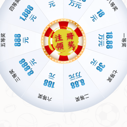
两人的配合也在不断磨合中趋于完美。
然而，不能忽视的是，高强度的赛程可能对他们的体能造成影响。
特别是在新加坡大满贯这样的大型赛事中，每一场比赛都需要全力
以赴。如果他们在前期消耗过多精力，后期面对强敌时可能会出现
波动。因此，如何合理分配体能将是他们能否夺冠的关键。
三、潜在对手：不可小觑的国际劲旅
尽管王楚钦和孙颖莎实力出众，但国际赛场上仍有不少强劲对手需
要警惕。以日本队为例，张本智和近年来进步神速，他的速度与力
量结合极具威胁；而早田希娜则以灵活多变的打法著称。此外，韩
国队的林钟勋与申裕斌组合也曾在混双项目中给国乒制造麻烦。这
些对手的存在，让本次新加坡大满贯的冠军归属充满悬念。
通过案例分析可以看出，在去年的某项国际赛事中，王楚钦与孙颖
sha曾在决赛中险胜日本组合，正是凭借关键时刻的心理素质和技