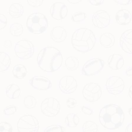
CATEGORIES
公司新闻
行业资讯
NEWS
【独家视角】U20国青教练团队亲临赛场关注沙特与伊拉克对决
惊人财力！阿根廷总统透露：切尔西老板伯利有意接手博卡青年
热火急售巴特勒降价抛售 2026年8千万薪资空间锁定东契奇
总决赛G1狂砍24分8板7助！媒体人惊叹：杰曼季后赛化身杀神