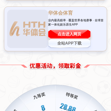
赛、欧冠、国内杯赛均无建树。2022年转会至沙特联赛的利雅得胜
利后，情况并未好转。尽管他在个人进球数上持续领跑，但球队在
关键比赛中屡屡失利，沙特联赛冠军和亚冠奖杯都成为遥不可及的
梦想。
这种“个人数据耀眼，团队成绩黯淡”的矛盾
，正是C罗当前困
境的核心。
更令人唏嘘的是，2024年欧洲杯上，葡萄牙队在1/4决赛中遗憾出
局，C罗的国家队冠军梦再次破灭。
四大皆空
——联赛、国内杯
赛、洲际赛事、国家队荣誉全部落空，已经成为他近两年职业生涯
的真实写照。
年龄与状态：巅峰已过还是宝刀未老
不可否认，年龄是影响C罗表现的重要因素。年近40岁的他，虽然
身体素质依然惊人，但体能和爆发力难免有所下降。在高强度对抗
中，他的回防能力和持续压迫逐渐成为短板。然而，令人敬佩的