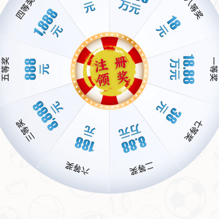
是，
C罗的进球嗅觉和门前效率依旧无人能敌
。本赛季，他在沙特
联赛中场均接近1球的数据足以证明，他仍是顶级射手。
问题在于，现代足球对球员的全面性要求越来越高，仅靠个人的“单
兵作战”很难带领球队走向胜利。尤其是在关键的决赛或淘汰赛中，
团队配合和战术体系的重要性远超个人能力。这或许是导致“C罗冠
军荒”的根本原因之一。
案例分析：梅西的对比与启示
同样作为足坛双骄，梅西在近年来的经历或许能为C罗提供一些启
示。2021年转会巴黎圣日耳曼后，梅西也曾面临适应新环境和团队
成绩不佳的困境。但通过调整心态、融入团队，并在合适的战术体
系下发挥核心作用，他最终在2022年卡塔尔世界杯上圆梦大力神
杯。这一案例表明，
即使是超级巨星，也需要在适合的环境中找到
自己的定位
。