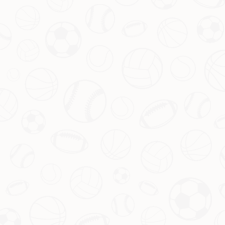
尤文图斯历史上的7号传奇
破风冲刺！17岁中国少女最后百米上演惊天逆转
巴黎夏窗痛失姆巴佩，强势引入杜埃与K77冲击欧冠决赛
CATEGORIES
公司新闻
行业资讯
NEWS
女子网坛2024：从三强争霸到群芳竞艳，惊喜连连