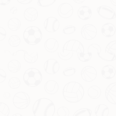
欧冠助攻榜揭晓：拉菲尼亚8次领跑，阿什拉夫紧随其后
[流言板] 邓弗里斯助攻，阿切尔比头球扳平！国米惊险3-3战平巴
萨！
欧冠射手榜：拉菲尼亚与吉拉西并列领跑，各入13球！
丁俊晖破5年世锦赛胜荒！继2020年后再次告捷
科瓦奇：拜尔无缘比赛，跻身前四将是巨大成就
奥莫特G1获胜后鼓励曾凡博：兄弟，我们还差三场！
切尔西获美国投资公司注资4亿英镑，电讯报独家报道
CONTACT US
Contact: 九游体育