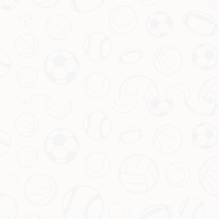
皇马少打一人仍顽强领先！贝林厄姆禁区内精准左脚抽射建功！
足协杯决赛：一场定胜负还是会有加时赛？
亚马尔欧冠单场23次对抗成功，创巴萨03／04赛季以来纪录
切尔西热刺追逐穆阿尼，球员心系尤文拒赴英超
澳大利亚U20亚洲杯阵容揭晓 伊兰昆达遗憾落选
118年等待终成正果！贝蒂斯4-3绝杀晋级欧战决赛，将对阵切尔
西，25岁安东尼大放异彩
巴萨密切追踪23岁阿根廷后卫洛莫纳科动向
科尔13人轮换成隐患？勇士四连败后迎战劲敌
CONTACT US