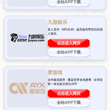
赫内斯的表态：省钱与投资并行
赫内斯在接受采访时直言不讳，指出穆勒的离队是出于经济考量的
结果。作为一名为拜仁效力多年的核心球员，穆勒的高薪合同无疑
给俱乐部带来了不小的财政压力。赫内斯表示：“我们必须在某些环