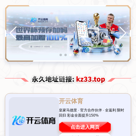
Toggl
navig
NEWS
赫内斯坦言驱逐穆勒是为节支，却在酝酿
重磅引援计划
引言：拜仁幕后决策引发热议
在足球世界中，俱乐部的决策往往牵动着无数球迷的心。近日，拜
仁慕尼黑高层赫内斯的一番言论再次将俱乐部推上风口浪尖。他坦
言，送走队内功勋球员穆勒是为了节省开支，但与此同时，俱乐部
正全力推进一笔堪称“标王级”的重磅引援。这一消息不仅让人感慨
拜仁的财务策略，更让球迷对未来阵容充满期待。今天，我们就来
深入剖析这一事件的背后逻辑，以及它对球队未来的潜在影响。