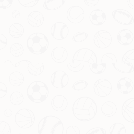
行业资讯
NEWS
【洞察】欧冠德甲五队表现，实力差距悬殊
姆巴佩在对阵亚马尔时仅获一胜 巴黎成唯一亮点
法比奥：期待国安保持出色表现 持续赢得比赛
电讯报：宽萨3000万英镑转会完成，利物浦锁定水为目标
皇马少打一人仍顽强领先！贝林厄姆禁区内精准左脚抽射建功！
巴萨小胜成常态！近两季15场1：0，五大联赛无人能及
中超第15轮，青岛海牛迎战浙江，焦点：客队作战短板
世俱杯C组局势：拜仁锁定出线名额，本菲卡与博卡争锋