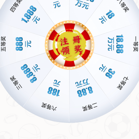
【足总杯】麦卡蒂帽子戏法，多库助攻4球，曼城8-0狂胜索尔福
德！
德弗里：努力放下欧冠决赛失利 齐沃的重要性显现
【专栏】王勤伯：足球强国的没落之路
尤文图斯历史上的7号传奇
破风冲刺！17岁中国少女最后百米上演惊天逆转
巴黎夏窗痛失姆巴佩，强势引入杜埃与K77冲击欧冠决赛
CATEGORIES
公司新闻