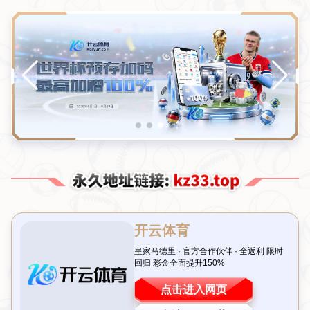
Toggl
navig
NEWS
王鹏：能代表延边龙鼎出战100场是我的荣
幸，用赢球来回报球迷
在足球这项充满激情与挑战的运动中，每一位职业选手都背负着梦
想与责任。而对于效力于延边龙鼎的王鹏来说，能够完成代表球队
100场比赛，是他职业生涯中的重要里程碑，更是一份沉甸甸的荣
誉。直面球队数年的风雨成长，他用行动证明自己，以胜利为延边
球迷献上最深切的回馈。