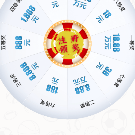
PREVIOUS：
德布劳内正式转会至那不勒斯，双方签订两年合约
NEXT：
拜仁重燃对尼科·威廉姆斯和莱奥的兴趣-德国媒体报道
RELATED NEWS
拜仁转会传闻：加克波身价7000万欧再度引关注
【告别时刻】赫苏斯·纳瓦斯伯纳乌谢幕，传奇获致敬
阿德巴约：波什为热火牺牲个人数据 一心追求团队胜利
王勤伯：略萨，诺贝尔文学奖得主的足球情缘
李璇：别国主教练注重风格体系打造，我们只求一届大赛成绩
【足总杯】麦卡蒂帽子戏法，多库助攻4球，曼城8-0狂胜索尔福
德！