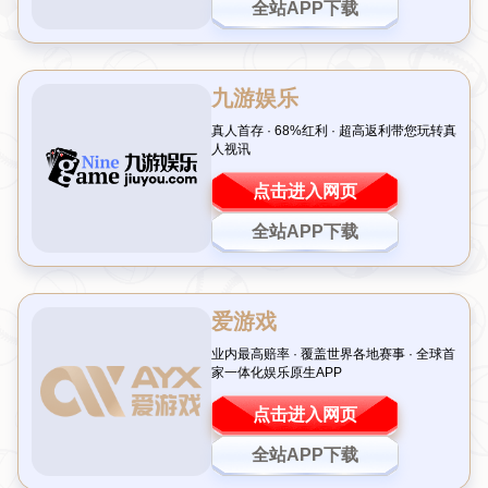
片绿茵场背后的故事。
圣西罗：足球世界的传奇地标
提到意大利足球，就不得不提圣西罗球场。这座始建于1926年的球
场，见证了无数经典比赛和传奇时刻。无论是AC米兰还是国际米兰
的主场比赛，这里总是充满激情与热血。索默认为，
圣西罗的魔力
不仅在于其悠久的历史，更在于球迷们营造出的那种无与伦比的氛
围。每当球员踏上这片场地，都能感受到一种无形的力量，仿佛每
一块草坪都承载着前辈们的荣光。
以2023年欧冠半决赛为例，国际米兰在主场迎战AC米兰，整座圣西
罗球场几乎被蓝色海洋淹没。球迷们的歌声、旗帜和助威声，让对
手感受到巨大的心理压力。最终，国米凭借出色的发挥晋级决赛，
而这场比赛也被认为是“
圣西罗魔法
”的最佳体现。