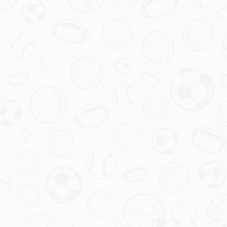
相关链接：
一号娱乐（1club)官方登录入口网站-壹号娱乐全站APP
下载地址
PREVIOUS：
巴萨防守漏洞遭国米精准打击，这样的后防线能撑
多久？
NEXT：
勒沃库森
RELATED NEWS
【足总杯】麦卡蒂帽子戏法，多库助攻4球，曼城8-0狂胜索尔福
德！
德弗里：努力放下欧冠决赛失利 齐沃的重要性显现
【专栏】王勤伯：足球强国的没落之路
尤文图斯历史上的7号传奇