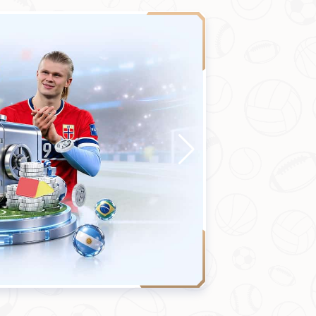
体育
产品中心
新闻中心
联系九游体育
米兰失利新帅效应渐褪