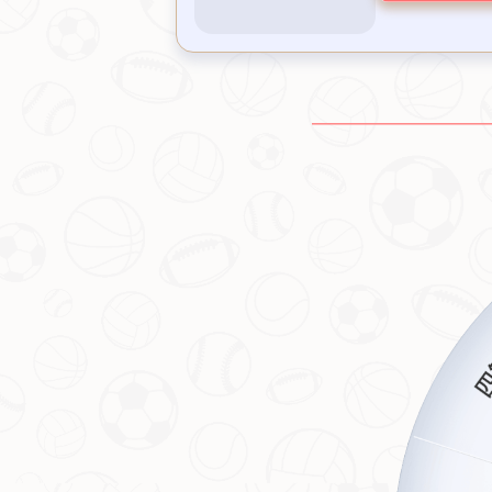
[流言板]勇士G1揭幕战阵容：库里领
二、米
衔，波杰姆斯基与希尔德联手，巴特勒
格林坐镇内线
反观A
帅效应
切尔西4：1大胜热刺，英超客场对阵热
刺胜场达15次
无力，
【人物】亚历山大的MVP蜕变之路：13
岁起每日六点苦练
CONTACT US
Contact: 九游体育
Phone: 18759877247
Tel: 021-5707473
E-mail: admin@cn-9jiuyougame.com
Add:福建省宁德市福鼎市白琳镇