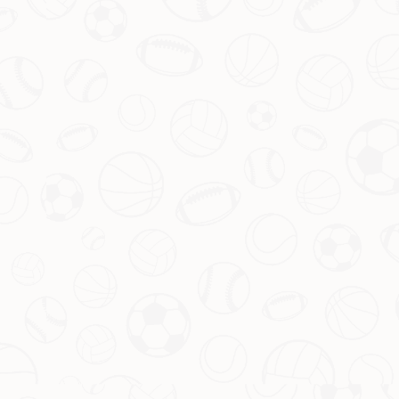
IOUS：
西葡中场助力法国三叉戟，登贝莱打破巴黎终结困
NEXT：
境
TED NEWS
里：努力放下欧冠决赛失利 齐沃的重要性显现
栏】王勤伯：足球强国的没落之路
斯历史上的7号传奇
刺！17岁中国少女最后百米上演惊天逆转
窗痛失姆巴佩，强势引入杜埃与K77冲击欧冠决赛
新老组合磨合中，空接扣篮表现未达预期