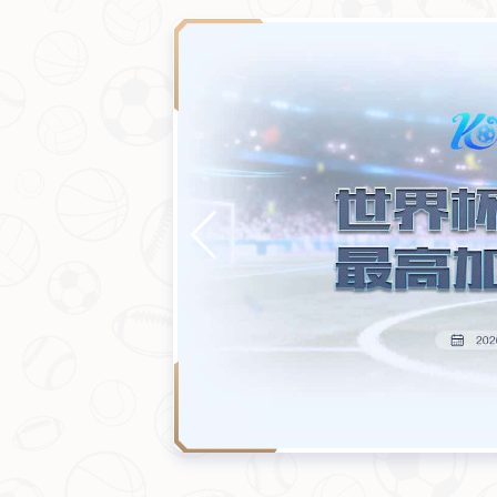
CATEGORIES
NEW
公司新闻