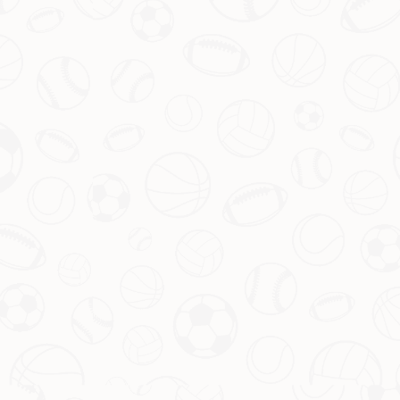
【遗憾】巴黎未能成真的梦幻三叉戟：哈兰德、姆巴
佩、内马尔
2026-08-06T00:39:59+08:00
2026-08-05T00:40:00+08:00
2026-08-05T00:39:59+08:00
2026-08-04T00:40:00+08:00
2026-08-04T00:40:00+08:00
2026-08-04T00:39:59+08:00