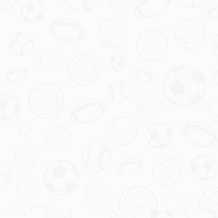
这场英超焦点战无疑将是一场视觉盛宴，而从目前的情况来看，
Liverpool更有可能笑到最后，继续巩固自己在积分榜上的位置。至
于最终结果如何，就让我们拭目以待吧！
网站推荐：
澳洲幸运五⑤官方开奖直播 -（ aozhou5）计划软件
APP下载
PREVIOUS：
王雅繁：网球之路遍天下，东莞始终是归宿
NEXT：
卡纳瓦罗：巴萨若夺欧冠，亚马尔应获金球奖，但国米
才是决赛热门
RELATED NEWS
【足总杯】麦卡蒂帽子戏法，多库助攻4球，曼城8-0狂胜索尔福
德！
德弗里：努力放下欧冠决赛失利 齐沃的重要性显现