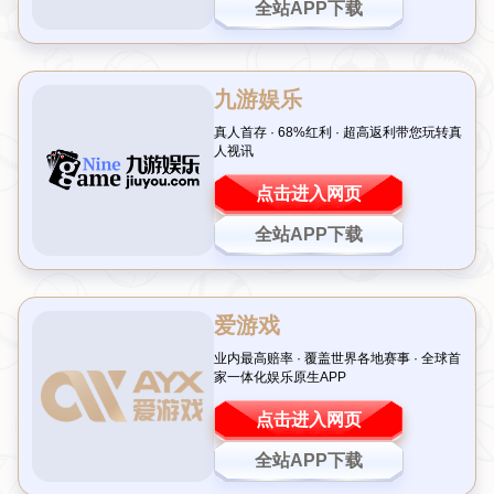
是利物浦延续主场强势，还是曼联能够逆袭？让我们一探究竟！
历史战绩：利物浦主场占优
在过往的交锋中，利物浦与曼联的对决总是充满悬念。根据统计数
据，双方近10次在安菲尔德球场的交手中，
利物浦取得了6胜2平2
负的成绩
，主场优势明显。尤其是在最近几个赛季，红军在主场对
阵曼联时展现出了压倒性的统治力，例如2022-2023赛季的那场7-0
大胜，成为了“双红会”历史上的一大经典案例。这场胜利不仅体现
了利物浦在进攻端的恐怖火力，也暴露了曼联在防守组织上的漏
洞。
反观曼联，尽管他们在客场表现不佳，但偶尔也能爆发出惊人的战
斗力。2018年的一场比赛中，曼联曾在安菲尔德以3-1取胜，这也
提醒我们，即便是处于低谷的红魔，也不可小觑。因此，在分析
英
超利物浦vs曼联预测比分
时，历史数据只能作为参考，而非决定性