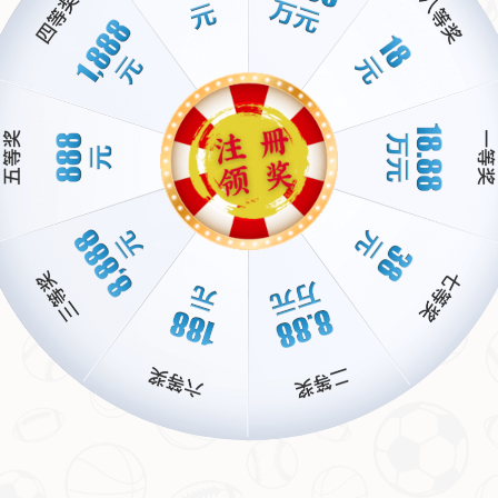
综合以上分析，本文认为本场“双红会”的结果将倾向于主队。结合
双方的攻防数据和历史交锋记录，我大胆预测：
利物浦或将以3-1战
胜曼联
。这样的比分不仅反映了红军的主场优势，也考虑到了曼联
可能的反击能力。当然，足球比赛的结果从来不是板上钉钉，临场
发挥和战术调整同样至关重要。
具体来看，萨拉赫等攻击手的发挥将是决定比赛走势的关键。如果
他们能在开局阶段打破僵局，那么比赛很可能会进入红军的节奏。
而对于Manchester United来说，如何遏制对方的快速反击，将是
他们能否全身而退的关键所在。