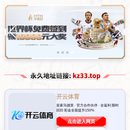
Toggl
navig
NEWS
双红会前瞻：利物浦对阵曼联比分预测与
历史交锋解析，红军或迎胜利
英超利物浦vs曼联预测比分历史战绩分析 双红会利物浦有望全取三
分
前言：双红会再燃战火 谁能笑到最后
作为英超赛场上最具历史底蕴的对决之一，利物浦与曼联的“双红
会”总是能点燃球迷的热情。这场比赛不仅关乎积分榜上的排名，更
是两支球队荣誉与尊严的较量。本文将通过对双方
历史战绩分析
、
近期状态以及战术特点的探讨，预测这场焦点战的可能结果。究竟