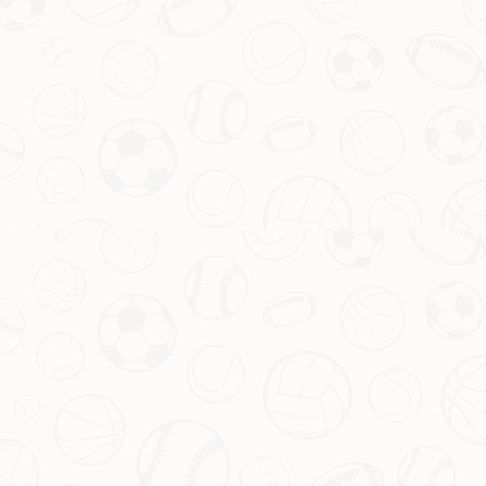
总结关键点：为何看好红军
主场优势显著
：安菲尔德球场的氛围和历史战绩为红军提供
了强有力的支持。
进攻火力强劲
：萨拉赫等球员的状态正佳，有望撕开对手防
线。
防守稳定性：相比之下，Manchester United的后防线问题
较多，可能难以抵挡对手的多点开花。