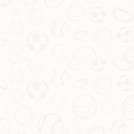
触目惊心！德转揭秘内马尔巴黎生涯：伤病累计缺阵超700天
伊万：卡努对阵沙特至关重要，我们已做好他出场的准备
卡尔博尼：专注于明天的训练，不惧外租或留守国米
【洞察】三大球展风采 中国男篮新星扛起未来大旗
澳大利亚U20亚洲杯阵容揭晓 伊兰昆达遗憾落选
格罗斯：科瓦奇强调多特纪律，注重球员体能管理
欧冠观察：莱万、佩佩宝刀不老，阿森纳淘汰赛五连败成隐患！
【早报】德甲三强齐折戟！同日惨遭失利！
CONTACT US
Contact: 九游体育