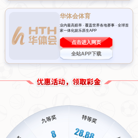
因素。
近期状态：红军势头正盛
进入本赛季，利物浦的状态令人印象深刻。无论是在联赛还是欧战
赛场，他们都展现出了强大的整体实力。尤其是前场三叉戟的高效
配合，让对手防线闻风丧胆。相比之下，曼联近期的表现则显得起
伏不定，防守端问题频出，中场控制力不足。如果无法及时调整状
态，他们在安菲尔德恐怕难以招架。
值得一提的是，利物浦的主教练克洛普对“双红会”有着深刻的理
解，他的战术布置往往能针对性地限制曼联的核心球员。而滕哈赫
治下的曼联，虽然不乏斗志，但在面对强敌时，缺乏足够的稳定
性。这一点或许将成为本场比赛的关键。
比分预测：利物浦有望全取三分