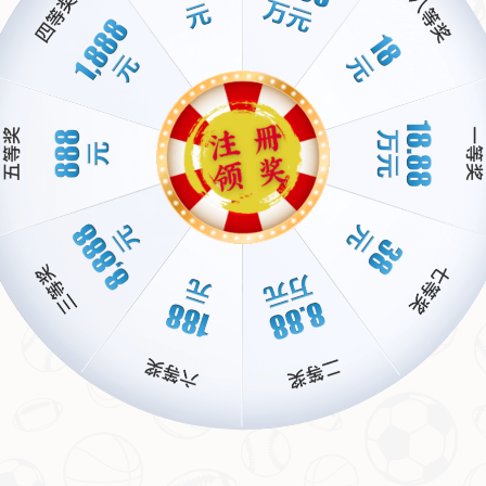
如，当某位出色前锋从阿森纳跳槽至切尔西后受到了“背叛”的指
责，再难获得昔日簇拥。而事实表明，将个人欲望优先于原则虽能
快速换取成功机会，却通常难逃遗憾结局，因为痛失尊重远比错过
奖杯更加可惜！
铁骨铮铮如何塑造现代明星典范？
现代社会愈发注重价值认同，人格成为评判明星魅力的重要标准，
那些拒绝底线交易、不轻易做出违背初心举动的人自然备受推崇。
因此，当我们提到“可信赖英雄”，这些坚持原始使命及团体骄傲代
表即自动浮现脑海，包括C罗和詹姆斯这样的标志性人物均格外强
调综合发展平衡性，避免造成任何伤害组织团结局面的状态出现，
并同时确保赋予商业合作伙伴健康持续关系反馈基础平台条件构建
共鸣模式提升优化预期辅助完善!
为荣耀获肯定更显示领袖气质，高度责任心相应增强潜藏实力水平
!