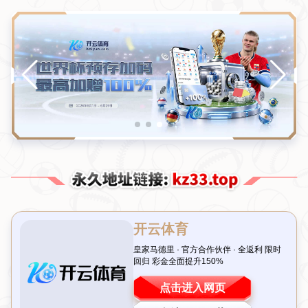
Toggl
navig
NEWS
宁可无冠，不为敌效力——超级巨星的坚
定选择
在竞争激烈的体育世界中，冠军固然是运动员毕生追求的荣耀，但
纵观历史，却有一些超级巨星秉持信念，不会为了奖杯选择妥协，
更不会加入宿敌球队以换取更高几率夺冠。他们用行动诠释了忠诚
和职业素养。这种精神不仅让球迷钦佩，也成为体育竞技最珍贵且
永恒的一部分。