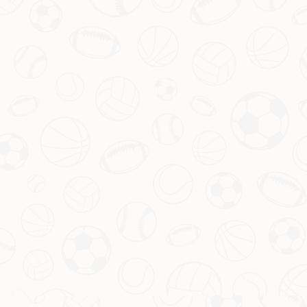
德！
CATEGORIES
公司新闻
行业资讯
NEWS
4战全败！湖人引援失策：裁掉伍德换来他，内线隐患加重
欧联杯本赛季禁区触球排行：加纳乔领跑榜单
🤯惊艳表现！斯诺克世锦赛决赛：赵心童首阶段7-1大胜威廉姆斯