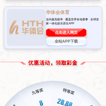
如果说劳塔羅的错失让人惋惜，那么邓弗里斯的发挥则完全点燃了
球迷的热情。这位荷兰边后卫在本场比赛中展现了攻防两端的全面
能力，不仅贡献了关键助攻，还在防守端稳如磐石。他的速度、力
量和意识，让人不禁联想起当年AC米兰的“荷兰三剑客”——范巴斯
滕、里杰卡尔德和古利特。那一代荷兰球员以技术与战术素养闻
名，而邓弗里斯用自己的方式，向前辈致敬。
尤其是在一次边路突破中，邓弗里斯以一己之力撕开对手防线，为
队友创造得分机会，这一幕令人印象深刻。有评论员甚至直言：“他
的表现已经足以让他跻身意甲顶级边后卫行列，甚至可以和当年
的‘荷兰三剑客’在某些方面相提并论。”这种评价虽有溢美之词，但
也反映了外界对这位年轻球员的期待。