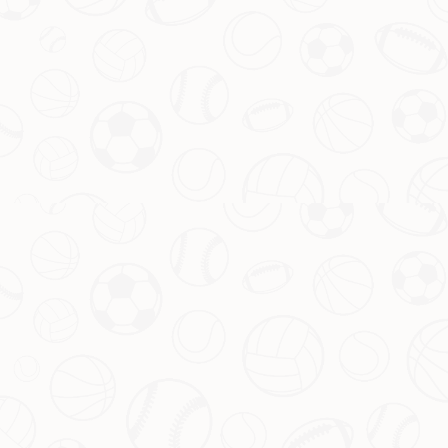
登领奖台
冠军基因！K77首季助那不勒斯终结33年冠军荒
马尔基尼奥斯以92次断档领衔24／25赛季欧冠解围榜
CONTACT US
Contact: 九游体育
Phone: 18759877247
Tel: 021-5707473
E-mail: admin@cn-9jiuyougame.com
Add:福建省宁德市福鼎市白琳镇