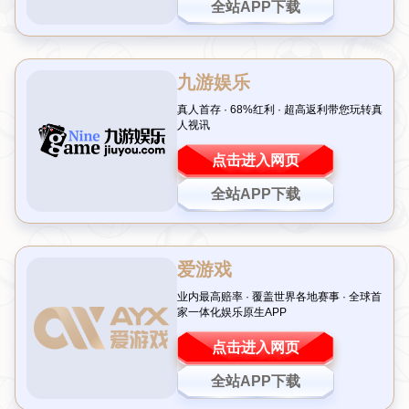
从辉煌到疲惫：海因克斯的足球生涯回顾
海因克斯的名字几乎是现代足球的代名词。作为球员，他曾是德国
国家队的主力前锋；作为教练，他更是缔造了无数经典战役，特别
是在2013年率领拜仁实现“三冠王”的壮举。然而，长期处于高压的
执教环境，即便是铁人也难免感到疲惫。
高强度的工作节奏
和无休
止的战术研究，让他对绿茵场的热情逐渐冷却。他在一次采访中直
言：“我已经为足球奉献了一生，现在我想为自己而活。”这句话道
出了许多体育从业者内心的真实想法。
兴趣减退的背后：职业倦怠还是生活选择
对于海因克斯来说，
对足球的兴趣减退
并不是一蹴而就的结果。多
年的执教生涯中，他承受了巨大的心理压力，无论是面对媒体的质
疑，还是球队成绩的波动，都让他身心俱疲。此外，随着年龄增
长，他开始重新审视生活的意义。相比于继续在球场边指挥，他更