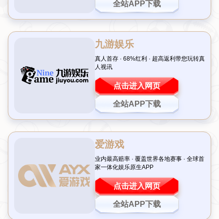
个问题上的态度异常坚定：无论沙特方面开出多么诱人的报价，红
军都不会坐下来谈判。这一消息无疑给球迷们吃下了一颗定心丸，
也让人们对俱乐部未来的规划充满信心。
坚定立场：利物浦无意放走核心球员
在过去的几个转会窗口中，沙特联赛凭借雄厚的财力吸引了多位欧
洲足坛的知名球星。从C罗到内马尔，沙特球队的“金元攻势”让许多
俱乐部难以招架。然而，面对这样的诱惑，
利物浦
展现出了与众不
同的决心。TA跟队记者透露， club高层明确表示，球队的核心阵容
是未来争冠的基础，无论是
萨拉赫
还是其他关键球员，都不在转会
讨论范围内。这种态度不仅体现了对现有阵容的信任，也彰显了
club对长期战略的坚持。
值得一提的是，去年夏天，萨拉赫就曾收到过来自沙特方面的天价
报价。据传，当时的报价高达1.5亿英镑，但即便如此， red army