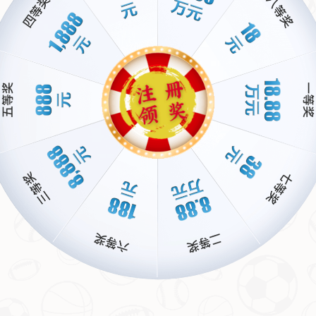
更为明智的选择。
球迷信任与团队文化的重要性
对于
红军球迷
来说，听到 club拒绝与 Saudi Arabia方面谈判的消
息，无疑是一种巨大的安慰。这不仅意味着他们心爱的球星不会轻
易离开，更体现了 Liverpool作为一家传统豪门对自身价值观的坚
守。在现代足球的金钱游戏中，能够坚持原则、不被资本左右，这
样的立场显得尤为珍贵。