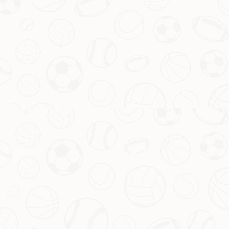
此外，这种决策也在无形中强化了团队内部的文化氛围。当球员们
看到管理层对他们的重视和信任时，自然会在球场上更加全力以
赴。正如许多评论员所说，Liverpool不仅仅是一家足球俱乐部，更
是一个承载着激情与信仰的共同体。而这种共同体精神，正是他们
能够在竞争激烈的英超乃至欧冠赛场上屡创佳绩的重要原因。
结语无需赘述 话题仍在延续
关于 Liverpool今夏转会的各种传闻，或许还会持续发酵。但至少
目前来看， fans可以暂时放下心中的担忧，将注意力重新聚焦到新
赛季的备战上。毕竟，有一支坚定的管理层和一群忠诚的核心球
员，这支红色军团依然值得所有人期待。