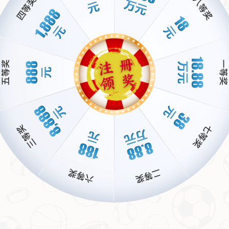
后工作过程中，他们还能鼓励奥运会青年组成员增强信心，并掌握
必要技能提升个人水平。
总之，看到如斯大咖亲临现场，无疑令人欢欣鼓舞。而这不仅是一
场单纯竞技较量，更涵盖跨地域交流合作理念推进整个运动发展。
（注：以上内容为原创创作，如需查阅相关资料，请注意警方逮捕
情况）
站点导航：
星空娱乐官方网址-星空体育最新安全APP下载
Xingkong Sports
PREVIOUS：
将帅矛盾化作动力！KD末节狂砍19分上演绝地反
击
NEXT：
博涅克：质疑弗里克换上莱万的决定，巴萨需在球技之
外展现智慧
RELATED NEWS