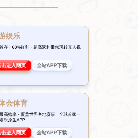
队中年轻而潜力无限的球员，加维，近期的一番话不仅展
”这句宣言，无疑让球迷们为新一轮荣耀期待不已。
加维，球队渐渐摆脱了此前受困于转型期的不利局面。作
逐步成为中场不可或缺的一部分。他明确表示：“现
背后，是整个团队持续优化技战术、提升综合实力所带
2022-2023西甲赛季，由哈维执掌的新阵容表现亮
牌核心继续发光，也离不开如
加维等青年才俊迅速融入体