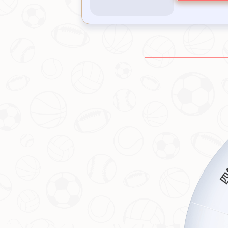
苏超6月21日比赛回顾：滕帅上演绝妙
帽子戏法
财神驾到！樊振东助力德甲爆火：季票
秒光+热潮席卷
湖人夏季重磅计划：力保‘东詹’续约，佩
林卡誓言引入顶级中锋
CONTACT US
Contact: 九游体育
Phone: 18759877247
Tel: 021-5707473
E-mail: admin@cn-9jiuyougame.com
Add:福建省宁德市福鼎市白琳镇