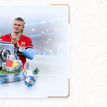
体育
产品中心
新闻中心
联系九游体育
下赛季全线争冠