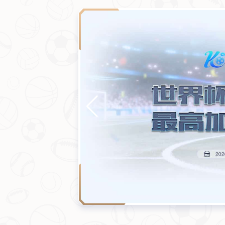
CATEGORIES
NEW
公司新闻