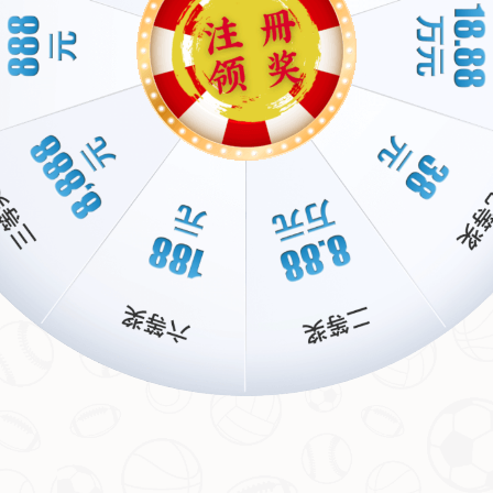
的目标准备：从精彩到极致
来时，加卫说道：“虽然我们处实际非常棒，但对于真正‘统治式成绩’，总需
eted”॥
站：
雷火电竞APP下载-(中国）电竞在线赛事-TF Gaming
IOUS：
[流言板]阿龙-戈登季后赛客场绝杀再现神迹，近30
NEXT：
年仅第四人
TED NEWS
杯】麦卡蒂帽子戏法，多库助攻4球，曼城8-0狂胜索尔福德！
里：努力放下欧冠决赛失利 齐沃的重要性显现
栏】王勤伯：足球强国的没落之路