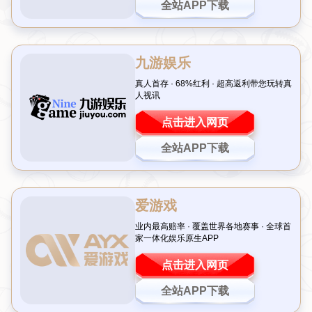
一、布劳恩对掘金队的重要性
克里斯蒂安·布劳恩作为2022年首轮第21顺位的新秀，已经迅速证
明了自己的价值。在2023年季后赛中，他展现了出色的防守能力和
稳定的投射表现，成为球队替补席上的重要火力点。尤其是在总决
赛对阵热火的比赛中，布劳恩多次挺身而出，用实际行动赢得了教
练组的信任。
他的多面性
和
成长潜力
让人们看到了一位未来核心侧
翼的雏形。
更重要的是，布劳恩的合同目前仍处于新秀阶段，这意味着他的薪
资性价比极高。对于一支已经接近奢侈税线的队伍来说，这样的球
员是不可或缺的。如果选择放走他，不仅会削弱替补深度，还可能
让竞争对手捡到一位潜力无限的年轻人。
二、续约面临的现实挑战