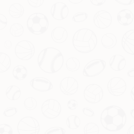
【专栏】王勤伯：足球强国的没落之路
尤文图斯历史上的7号传奇
CATEGORIES
公司新闻
行业资讯
NEWS
【人物】亚马尔神级进球完虐国米，梅西风采再现巨星光芒
世俱杯战报：多特蒙德与国米晋级，亚洲双雄遗憾淘汰