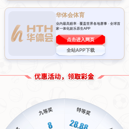
尽管留住布劳恩的必要性不言而喻，但掘金队在续约问题上并非毫
无压力。首先，球队目前的薪资空间非常紧张。核心球员如尼古拉·
约基奇和贾马尔·穆雷的高额合同已经占据了大部分薪资帽，而其他
角色球员的续约需求也迫在眉睫。在这种情况下，如何为布劳恩开
出一份既有吸引力又符合预算的合同，成为管理层的一大难题。
其次，市场上的竞争也不容忽视。随着布劳恩在新秀赛季的表现逐
渐被认可，其他缺兵少将的队伍很可能会抛出橄榄枝。如果他进入
自由市场，
诱人的报价
可能会让他动心，而这对于财务吃紧的掘金
队来说无疑是雪上加霜。
三、案例分析：类似情况下的得失
我们可以参考其他球队处理年轻球员续约时的经验。以灰熊队的德
斯蒙德·贝恩为例，他在新秀合同结束后迅速得到了一份大额提前续
约合同。这不仅锁定了他的未来，也为灰熊队的长期竞争力提供了