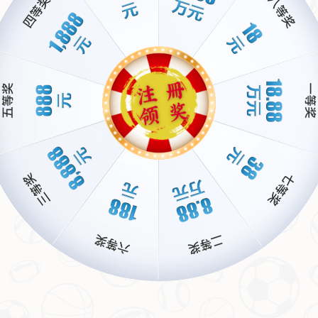
保障。反观一些未能及时留住潜力股的队伍，如早年雷霆队放走詹
姆斯·哈登，最终导致王朝梦破碎。这样的教训提醒着掘金队：
错失
布劳恩可能带来的连锁反应远超想象
。
从数据上看，布劳恩场均虽然只有4.7分，但在有限的上场时间内，
他的正负值却相当可观，尤其是在防守端对对手外线球员的限制效
果显著。这些细节表明，他的作用远不止数据表面所呈现。