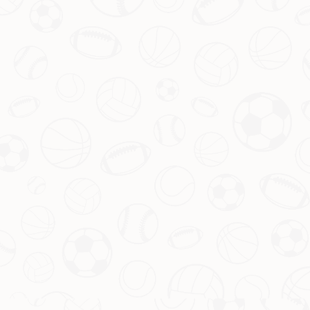
罗马诺更新莫拉塔伤势：无需担心，仅膝盖轻伤无大碍
国安新帅曾酿'2比8惨败' 23年执教无冠并与梅西起冲突
2023亚洲杯24强分组揭晓 中国男足抽得有利签位
意甲四月最佳！科莫主帅法布雷加斯率队豪取四连胜获官方认可
沙特联赛负责人：期待穆里尼奥加盟，提升联赛全球影响力
巴萨计划今夏送别克里斯滕森，罗马诺报道。
CONTACT US
Contact: 九游体育
Phone: 18759877247
Tel: 021-5707473