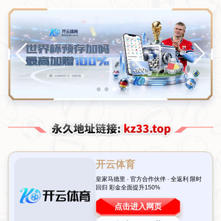
Toggl
navig
NEWS
管子煜独领风骚，豪取30分斩获CUBAL总
决赛MVP桂冠
在篮球的战场上，实力与荣誉往往成正比。
CUBAL总决赛
再度验证
了这一真理：随着比赛的激烈进行，一位球员以其超凡表现赢得了
人们的喝彩。他就是管子煜，这位年轻而充满动力的球员，用自己
的30分演绎了一场完美对决，并首次获得了
CUBAL总决赛最有价值
球员（MVP）称号
。
出色发挥奠定胜局