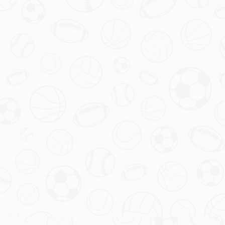
游戏网站平台推荐：
雷火电竞(中国）官网-在线电竞赛事投注网址-
TF Gaming
PREVIOUS：
切尔西急于签下迈尼昂，不排除携其加盟可能
NEXT：
切尔西热刺追逐穆阿尼，球员心系尤文拒赴英超
RELATED NEWS
王勤伯：略萨，诺贝尔文学奖得主的足球情缘
李璇：别国主教练注重风格体系打造，我们只求一届大赛成绩
【足总杯】麦卡蒂帽子戏法，多库助攻4球，曼城8-0狂胜索尔福
德！
德弗里：努力放下欧冠决赛失利 齐沃的重要性显现