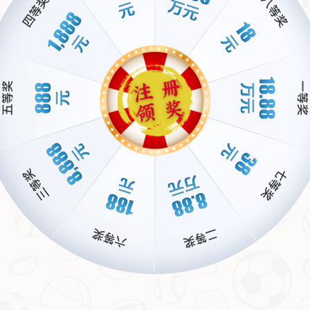
解。在执教U19期间，
图尔贝
带领球队取得了不俗的战绩，尤其是
在发掘和培养潜力新星方面表现突出。他的上任被认为是俱乐部内
部的一次顺理成章的选择。
有业内人士分析认为，
图尔贝接任U23主帅
后，很可能会延续其在
低年龄段梯队的成功经验。他擅长通过细致的战术布置和个性化指
导，帮助球员快速成长。例如，在此前的一场关键比赛中，他大胆
启用了几位年轻边锋，通过灵活的阵型调整逆转了比分。这种能力
无疑是多特U23目前所急需的。
换帅的影响：青年队的新机遇
对于多特蒙德而言，此次
主帅更替
不仅是人事变动，更是青训战略
的一部分调整。U23作为连接一线队和低龄梯队的桥梁，其重要性
不言而喻。
图尔贝的上任
或许能为更多年轻球员打开通往一线队的
大门，同时也可能带来全新的训练方式和比赛风格。