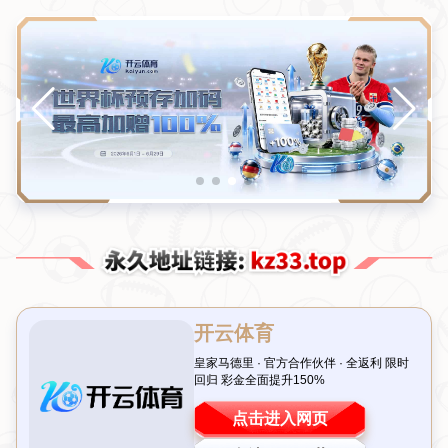
Toggl
navig
NEWS
官方宣布：多特U23主教练齐默尔曼离
任，U19教练图尔贝接替
引言：多特蒙德青年队迎来新篇章
在足球世界中，教练的更替往往意味着球队战略的调整与未来的重
新规划。近日，多特蒙德俱乐部官方宣布，U23主帅齐默尔曼正式
下课，而U19主帅图尔贝将接手这一职位。这一变动不仅引发了球
迷的广泛关注，也为多特青年队的未来发展埋下了新的伏笔。究竟
是什么原因导致了这次换帅？新主帅又将带来怎样的改变？让我们