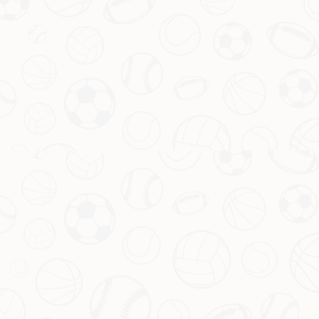
以过往案例来看，多特在类似情况下往往能迅速适应。例如，几年
前的一次青年隊換帥後，新教練通過針對性的戰術改革，讓多名球
員成功進入一線隊名單。如今，隨著
圖爾貝接手U23
，球迷們同樣
期待他能挖掘出下一個“桑喬”或“哈蘭德”這樣的明日之星。
面临的挑战：如何快速融入
尽管前景可期，但摆在
圖爾貝
面前的挑戰也不小。首先，他需要快
速適應從U19到U23的管理和執教環境，毕竟兩個年齡段球員的身
體素質和心理狀態存在顯著差異。其次，如何在短時間內提升隊伍
的整體競技水平，也是對其能力的重大考驗。畢竟，多特高層對於
成績的要求從未降低。
此外，與前任
齊默爾曼下課
的原因相關，新主帥還需解決隊伍穩定
性和關鍵時刻執行力的問題。只有通過科學合理的訓練安排和比賽
策略，才能讓這支年輕隊伍真正發揮潛力。