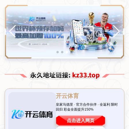
Toggl
navig
NEWS
伍小海归化进展曝光 上海申花有望引入前
德甲猛将
伍小海归化最新消息 上海申花或迎前德甲强援
引言：归化热潮再起，上海申花有望迎来新助力
近年来，中国足球的归化政策成为球迷热议的话题，而最新消息显
示，
伍小海归化
一事正在稳步推进。这位曾效力于德甲联赛的球
员，若能成功加入中国国籍并加盟上海申花，无疑将为球队注入新
的活力，也可能成为中超赛场的一大看点。今天，我们就来聊聊这
一备受关注的转会动态，探讨伍小海可能的到来对申花乃至中国足