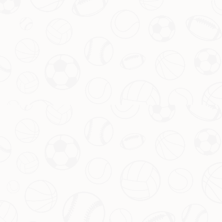
援使用，恐怕难以体现其真正价值。反观其他俱乐部，如广州队的
蒋光太，其在防守端的表现就充分证明了科学规划的重要性。
转会进展如何：最新动态值得关注
关于 Woo Xiaohai returning to China 的相关消息，目前仍处于谈
判阶段。据内部人士透露，其本人对中国足球的发展前景表示乐
观，并愿意接受挑战。不过，具体的手续办理和合同细节尚未完全
敲定，包括薪资待遇、合同年限等关键问题都需要进一步协商。可
以预见的是，一旦消息正式确认，这将迅速成为国内足坛的一大热
点。
与此同时，有分析指出，
Woo Xiaohai joining Shanghai
Shenhua
（即 Woo Xiaohai 加盟上海申花）可能会引发连锁反
应，其他俱乐部或许也会加速寻找类似的归化目标。这种竞争态
势，对整个中超联赛而言，既是机遇也是挑战。