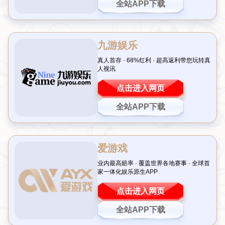
球的影响。
伍小海是谁：从德甲到归化的潜力之星
对于不熟悉欧洲联赛的球迷来说，伍小海的名字或许有些陌生。实
际上，他是一位在德国足球体系中成长起来的球员，拥有出色的技
术和比赛阅读能力。曾在德甲效力的他，以稳健的表现赢得过不少
好评。而如今，
伍小海归化
的消息传出，主要是因为他具备一定的
中国血统，符合相关政策要求。如果一切顺利，他将成为继艾克
森、李可等人之后，又一位通过归化加入中国足球大家庭的球员。
上海申花为何需要伍小海：球队阵容亟待补强
作为中超的老牌劲旅，上海申花近年来在成绩上虽有起伏，但始终
保持着对冠军的渴望。然而，球队在某些关键位置上仍存在短板，
尤其是在中场组织和进攻端火力不足的问题时有显现。引进像伍小
海这样的
前德甲强援
，不仅能提升球队的技术含量，还可能带来全