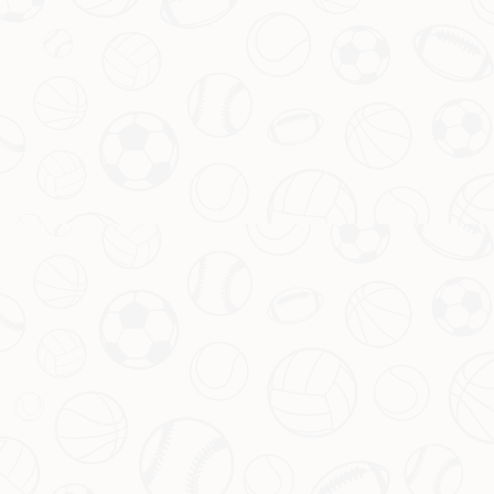
切尔西急于签下迈尼昂，不排除携其加盟可能
哈兰德因应力性骨折已休战数周，或将缺席多场赛事
法国政客争议言论：本泽马本质上并非法国人！
惊艳！芒特超远距离吊射破门，预期进球仅0.02
无敌任意球！梅西苏牙世预赛同揽29球，并肩最佳射手宝座
阿森纳首轮谈判积极推进，与哈托经纪人展开接触
CONTACT US
Contact: 九游体育
Phone: 18759877247
Tel: 021-5707473