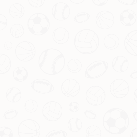
尤文图斯历史上的7号传奇
CATEGORIES
公司新闻
行业资讯
NEWS
谁才是真正的施暴者——失败者贬低你的努力，还剥夺你的发言
权
【复盘】皇马逆境翻盘保级队，姆巴佩双响力挽狂澜成关键先生