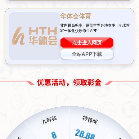
新的战术思路。据悉，申花管理层对此次转会表现出极大兴趣，希
望借助他的经验帮助队伍在联赛和杯赛中更进一步。
更值得一提的是，申花近几个赛季在引援上颇为谨慎，更倾向于选
择性价比高的球员。伍小海若能成功加盟，将是俱乐部在归化球员