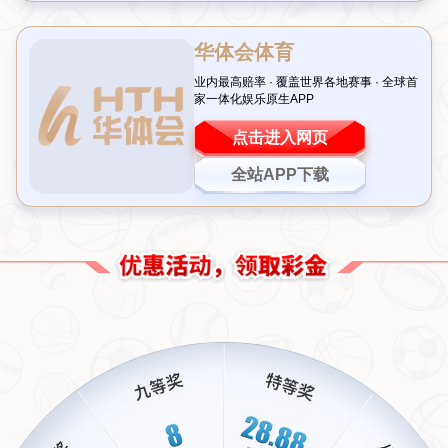
一位主教练感到头疼。
二：齐达内的职业规划与风险规避
回顾齐达内的执教生涯，他在皇家马德里两次挂帅，均带领球队取
得了欧冠三连冠等辉煌成就。他的成功离不开对环境的掌控以及对
自身声誉的保护。显然，
齐达内非常清楚自己的职业定位
，他更倾
向于选择一个相对稳定、资源充足的平台，而非一个充满不确定性
的挑战。正如萨哈所分析：“
他可能不想将自己的名字与失败联系在
一起，尤其是在一个短期内难以看到明显成效的项目中。
”
以范加尔和穆里尼奥为例，这两位同样是足坛名帅，但在曼联的经
历却未能达到预期，最终黯然离场。这种案例无疑会让像齐达内这
样注重个人品牌形象的教练三思而后行。
三：文化与语言障碍不容忽视
除了压力和风险，文化适应性也是影响 qi达內是否愿意接手曼聯的
重要因素。尽管他在球员时期曾效力于尤文图斯，对欧洲不同联赛