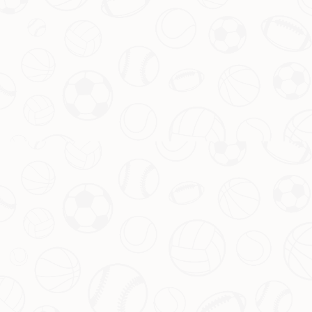
2米梅西”惊艳全场，德国U21队无惧西班牙！
厦门钻石联赛：美国称霸赛场，瓦尔霍姆刷新世界纪录
CONTACT US
Contact: 九游体育
Phone: 18759877247
Tel: 021-5707473
E-mail: admin@cn-9jiuyougame.com
Add:福建省宁德市福鼎市白琳镇
Copyright 2024
J9九游会官网-九游娱乐APP下载注册送彩金 Jiuyou Game
All
Rights by
九游体育