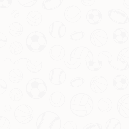
参考来源：
爱游戏体育APP下载-官方网页版登录入口 AYX Sports
PREVIOUS：
【焦点追踪】国足迪拜集训启动 伊万亮相尽显主
帅风范
NEXT：
塔图姆被小萨踩脚险受伤，幸无大碍未穿保护靴离场
RELATED NEWS