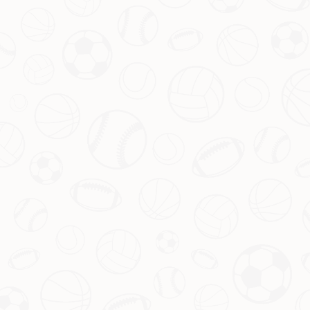
行业资讯
NEWS
CCTV5直播泰山对阵三镇！邓卓翔与金铉敏的对决引关注，鲁
媒：崔康熙掌控力下降
世预赛黄牌累计规则：下一场停赛风险让球员胆战心惊
公牛队现役核心领袖
[流言板]恩佐：适应马雷斯卡前插战术，对个人进球与助攻表现感
到满意
【中超】法比奥双响建功，10人国安6-1大胜9人泰山，1场3红
牌！
白卓璇：耐心等待身体恢复，网球梦想永不熄灭