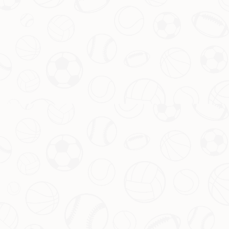
世界杯扩容新规：未来赛事规模升级计划
2016欧洲杯巅峰对决：谁是欧洲足坛王者？
【人物】亚马尔神级进球完虐国米，梅西风采再现巨星光芒
顶级防守+双星领衔进攻 湖人重现2020辉煌剑指冠军？
戈雷茨卡：从高薪低能到更衣室领袖的蜕变
CONTACT US
Contact: 九游体育
Phone: 18759877247
Tel: 021-5707473
E-mail: admin@cn-9jiuyougame.com
Add:福建省宁德市福鼎市白琳镇