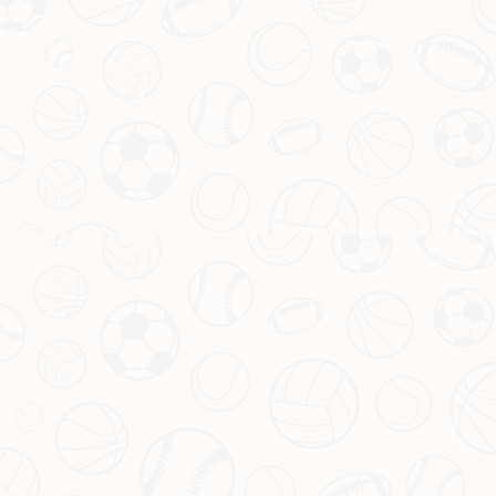
态、薪资空间等多方面因素。无论最终结果如何，这一传闻都反映
了当前皇马在后防线上的紧迫需求，以及管理层希望通过熟悉面孔
稳定军心的策略思路。
精选资源：
极速快三模拟器在线试玩-极速快三（kuaisan3)计划开