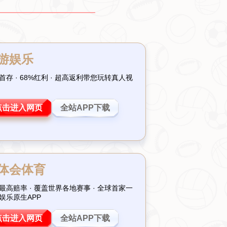
腾了！这位年轻的中国选手不仅捧起了冠军奖杯，更在
夺
诺克运动的历史性突破。今天的文章，我们将一起回顾这
在世锦赛上的惊艳表现。年仅二十多岁的他，以超乎寻常
他展现出了令人叹服的心理素质和技战术能力。特别是在
军之击
”。而在这场比赛结束后，他在球台上签下自己名
童用行动证明，中国斯诺克运动员同样可以在世界最高水