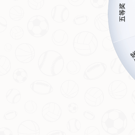
此外，
项运动
案例分