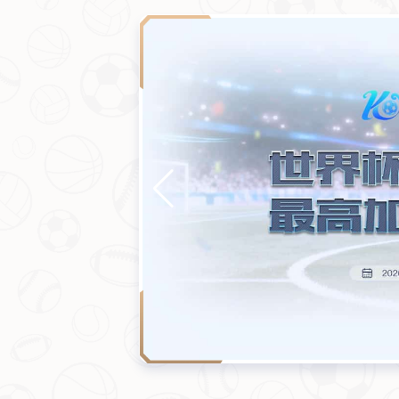
CATEGORIES
NEW
公司新闻