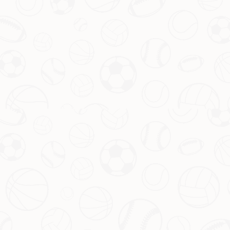
后一局。当时比分胶着，对手是一位经验丰富的顶尖选
难度极高的远距离进攻，直接清台拿下比赛。这一杆不仅
面通过直播传遍全球，让“
赵心童世锦赛夺冠
”成为热搜
及防守策略都近乎完美。更重要的是，他的心态始终保持
斯诺克不仅仅是一项技术的较量，更是心理博弈的舞台。
画上了圆满的结局。同时，这个签名也象征着他正式迈入
在球台上签下的名字，不仅仅是个人成就的标记，更是文化自信
了解这项运动。从这个角度看，他的签名已超越了个人的