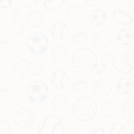
文化碰撞：法意足球的不同哲学
除了球场上的比拼，这场比赛还承载了两种不同足球文化的碰撞。
法国足球强调技术和创造力，往往追求华丽的表现；而意大利足球
则注重纪律性和实用主义，更倾向于结果导向。这种理念上的差
异，不仅体现在球员身上，也深深植根于球迷的文化认同中。无论
你是支持巴黎还是国米，这场对决都将是一次视觉与情感的双重盛
宴。
赛前展望：谁能笑到最后
随着比赛日的临近，外界对于胜负的预测也层出不穷。巴黎坐拥主
场优势，且攻击线状态正佳，似乎稍占上风。但国米的韧性和经验
不容小觑，尤其是在欧冠这种高强度赛事中，他们往往能爆发出惊
人的能量。不管结果如何，这场
巴黎vs国米的第二次交锋
都将为球
迷们献上一场精彩绝伦的对决。