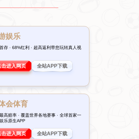
金的现状无疑让人捏一把汗。作为卫冕冠军，近期的一波
？更重要的是，面对这样的绝境，掘金该如何找到破局之