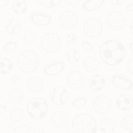
在逆境
样的奇
眼下，
么所谓
站点推
RELA
【足总
德弗