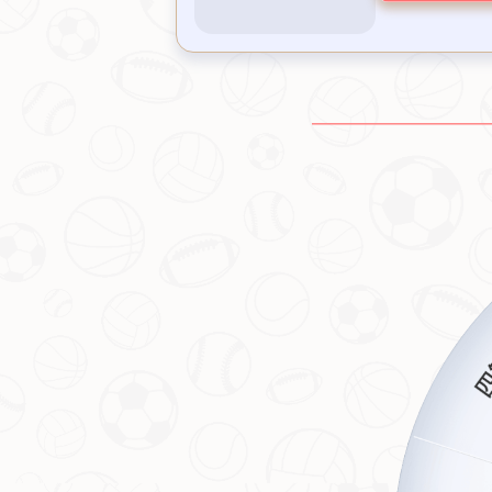
卡卡职业生涯为何走向低谷
28岁马夏尔明年夏天自由离队！曼联选
择放弃续约选项
CONTACT US
Contact: 九游体育
Phone: 18759877247
Tel: 021-5707473
E-mail: admin@cn-9jiuyougame.com
Add:福建省宁德市福鼎市白琳镇
一、耻