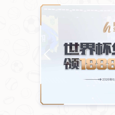
CATEGORIES
NEW
公司新闻