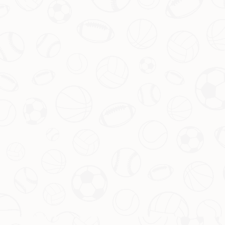
中找到突破口，比如2019年的猛龙，他们在常规赛末期也曾遭遇滑铁卢，
迹，关键在于他们能否将这次危机转化为动力。
每一场比赛对于Dug金来说都是生死战。如果能够在接下来的几周内完成
的“崩盘”或许不再只是危言耸听。
荐：
xingkong·星空体育官方APP下载-在线网页版入口地址
PREVIOUS：
尤文图斯历史上的经典队徽
NEXT：
TED NEWS
杯】麦卡蒂帽子戏法，多库助攻4球，曼城8-0狂胜索尔福德！
里：努力放下欧冠决赛失利 齐沃的重要性显现