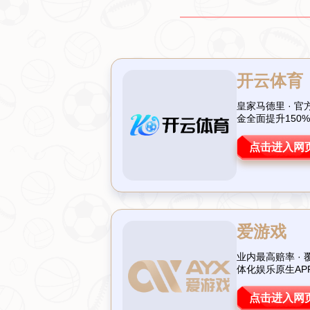
行业资讯
前言：
NEWS
当一场
连败和
短道北京站：中国揽3金2铜，刘少昂孙
道？本
龙率队越战越勇
滕哈赫强势管理：桑乔禁入食堂，瓦拉
内关系传闻破裂
【早报】皇马抗议：赛程安排不合理
曼联主场安保升级，英媒：为防球迷过
激行为保护球队
C罗世界杯征程：球场传奇的表现回顾
[流言板]阿龙-戈登季后赛客场绝杀再现
神迹，近30年仅第四人