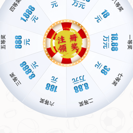
四、案例分析：失去核心后的逆袭启示
回顾足坛历史，不乏类似的故事。以某知名俱乐部为例，当年他们
的当家球星转会离开，外界一致看衰其前景。然而，通过教练组对
战术的重塑以及对年轻球员的大胆启用，该队在随后一个赛季便重
返冠军争夺行列。这与我们今天讨论的9.2亿豪门有着异曲同工之
妙。*核心球员的离开固然痛苦，但往往也是球队蜕变的契机。*对
于现在的这支队伍而言，如何在决赛中延续这种势头，将是他们面