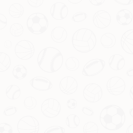
行业资讯
NEWS
【早报】德甲三强齐折戟！同日惨遭失利！
晚安~ 一天的美好画上圆满句号，愿大家梦境甜美
摩根再出手？邀桑乔加盟：来我这里，摆脱滕哈格的阴影！
欧洲与南美球队大战世俱杯，和谐之风席卷三场对决
英超主帅危机榜：滕哈格领跑，曼联帅位岌岌可危！
中国冬奥首金缔造者
湖人夏季重磅计划：力保‘东詹’续约，佩林卡誓言引入顶级中锋
三无霍伊伦抱怨队友缺支援 阿莫林战术调整助曼联破门