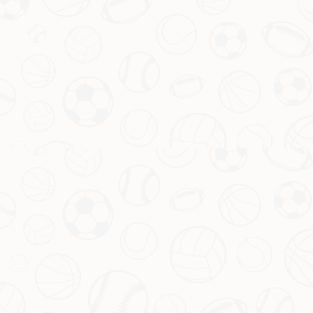
临的终极考验。
五、展望：决赛中的未知挑战
即将到来的欧冠决赛无疑将是更大的挑战。对手可能是另一支同样
状态火热的强队，而这场较量将检验这支豪门在没有
头号巨星
的情
况下，能否真正站稳脚跟。无论结果如何，他们已经用实际行动告
诉世人，足球从来不是一个人的游戏，而是团队精神的体现。
热门推荐：
亚博体育（Yabo Sports）官方网站-手机客户最新APP
下载
PREVIOUS：
U20世青赛实时转播
NEXT：
阜阳阜南：朱寨镇第三届中小学生篮球联赛火热开赛
RELATED NEWS