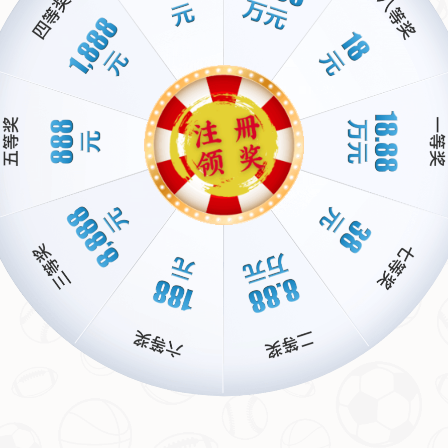
尽管
3亿欧元
的说法听起来有些夸张，但不可否认的是，那不勒斯的
确需要在关键位置上补强。如果无法实现巨额投资，或许可以通过
更有针对性的策略来弥补差距。例如，在中场寻找一位具备组织能
力的球员，或是在锋线补充一名高效射手。此外，培养青训人才、
优化战术体系也能为球队带来长远的益处。