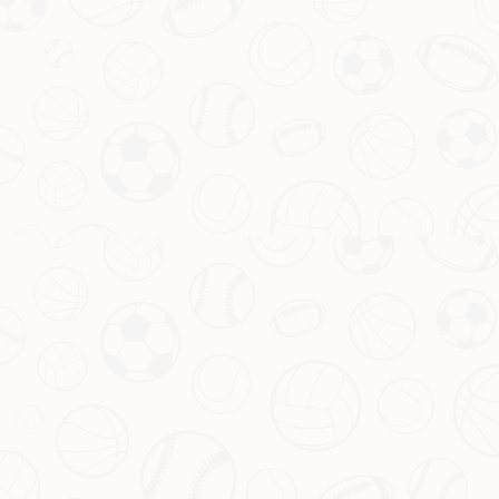
关英超”征程中的重要里程碑。
四、数据说话：全胜背后的硬核实力
从数据上看，大巴黎在本赛季欧冠的表现堪称完美。截至目前，他
们在与英超四队的交锋中保持全胜，进球数远高于失球数。更重要
的是，他们在控球率、传球成功率等关键指标上均不落下风。这表
明，即便面对风格迥异的英超强队，大巴黎都能迅速调整状态，用
自己的方式掌控比赛节奏。
值得一提的是，这种跨联赛的全胜纪录并不常见，尤其是在竞争激
烈的欧冠舞台。大巴黎用实际行动证明了他们的冠军野心，也为接
下来的淘汰赛积累了巨大的信心。
五、未来展望：能否更进一步
击败英超四队只是一个开始，对于志在夺冠的大巴黎来说，后续的
挑战依然严峻。但可以肯定的是，这一波“通关英超”的表现，已经