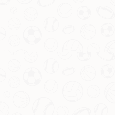
中超幕后掌舵者：俱乐部老板的真实面貌
奥莫特G1获胜后鼓励曾凡博：兄弟，我们还差三场！
尼科留在巴萨的可能性增加，转会交易暂缓
阿隆索：拜仁是德甲最出色、最具稳定性的球队，冠军在望
胜利却无缘晋级：维拉力克巴黎展现实力，拉什福德表现如何？
皇马传奇劳尔或将执教柏林联，肩负保级重任！
乘“天时”、拥“地利”、聚“人和”，国安志在超越半程冠军
湖人新掌舵者揭秘：马克沃尔特财力惊人，浓眉与东契奇交易流
言涌现
CONTACT US