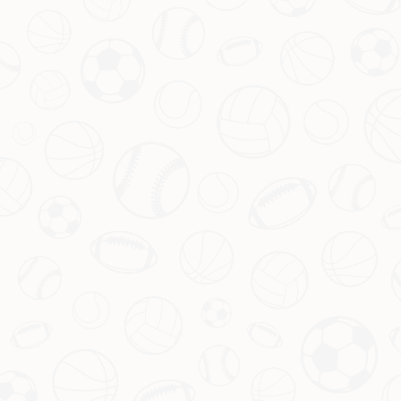
【专栏】王勤伯：足球强国的没落之路
尤文图斯历史上的7号传奇
破风冲刺！17岁中国少女最后百米上演惊天逆转
巴黎夏窗痛失姆巴佩，强势引入杜埃与K77冲击欧冠决赛
CATEGORIES
公司新闻
行业资讯
NEWS