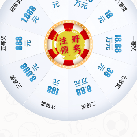
则选择稳守反击，利用对手急于进攻的心态频频打出致命一击。
此外，
球员阵容深度
也是大巴黎的一大利器。从前锋线到后防线，
几乎每个位置都有顶级球员坐镇。姆巴佩、维蒂尼亚等核心球员的
状态火热，为球队提供了稳定的输出。而替补席上的年轻力量，也
在大战中展现了不俗的表现。这种阵容厚度，让他们在面对英超强
队的轮番冲击时始终游刃有余。
三、案例分析：对阵曼城的经典战役
如果要选出一场最具代表性的比赛，那无疑是大巴黎与曼城的较
量。作为上赛季欧冠冠军，曼城拥有瓜迪奥拉独特的控球体系，但
大巴黎却在这场比赛中找到了破解之道。他们通过中场的密集防守
切断哈兰德与其他队员的联系，同时利用边路的速度优势不断撕扯
对方防线。最终，凭借一次精妙的团队配合，
姆巴佩打入制胜球
，
为球队锁定胜局。这场比赛不仅是大巴黎实力的体现，也是他们“通