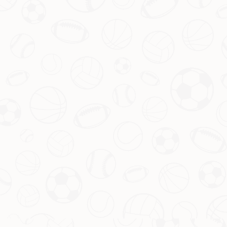
如果你也熱衷於探討更多關於
歐洲聯賽獎杯數排名
的内容，不妨繼
續關注相關數據與比賽動態！
优秀站点：
爱游戏体育（AYX)中国官方网站- AYX Sports
PREVIOUS：
谁才是真正的施暴者——失败者贬低你的努力，还
剥夺你的发言权
NEXT：
巴黎对阵阿森纳半场统计：射门5比10，射正3比2，预
期进球0.51对0.67
RELATED NEWS
【足总杯】麦卡蒂帽子戏法，多库助攻4球，曼城8-0狂胜索尔福
德！
德弗里：努力放下欧冠决赛失利 齐沃的重要性显现
【专栏】王勤伯：足球强国的没落之路