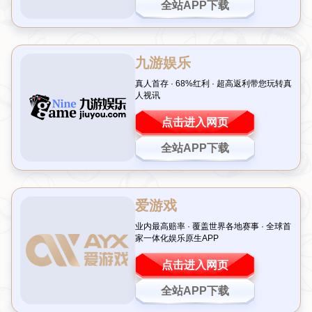
1. 皇马：无可争议的王者
提到
欧冠奖杯数排名
，皇家马德里毫无疑问是当之无愧的第一名。
截至目前，皇马共夺得了
14座
欧冠奖杯，这一数字遥遥领先其他
俱乐部。从上世纪50年代的五连冠到近年来的多次夺魁，皇马用实
力证明了自己是欧洲足坛的统治者。尤其是在2016-2018年期间，
他们连续三年捧起冠军奖杯，成为现代足球史上的一个奇迹。皇马
不仅在数量上领先，更以其深厚的底蕴和关键时刻的表现成为球迷
心中的“银河战舰”。
2. AC米兰：意大利的红色传奇
紧随其后的是意大利豪门AC米兰，以
7座
欧冠奖杯位列第二。AC
米兰在上世纪80年代末到90年代初，以及21世纪初展现了强大的统
治力，尤其是在1989年和1990年的两连冠时期，他们以攻守兼备的
风格震撼了整个足坛。虽然近年来米兰有所沉寂，但他们的历史地
位依然不容小觑，在
欧冠奖杯数排名
中稳居前列。