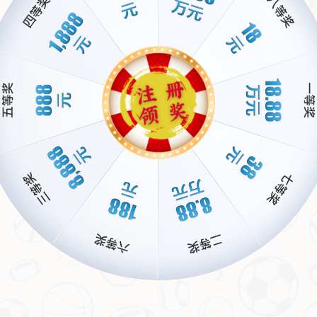
后继续保持此前的竞技水平。毕竟，作为一名依赖速度和爆发力的
边锋，脚踝的健康至关重要。
以过往类似案例来看，许多球员在经历短期伤病后，通过科学的康
复训练都能成功回归。例如，前曼联球星鲁尼曾在类似的
脚踝受伤
后，通过积极治疗和恢复训练，在预期时间内重返巅峰状态。这也
让我们对三笘熏的未来充满信心。