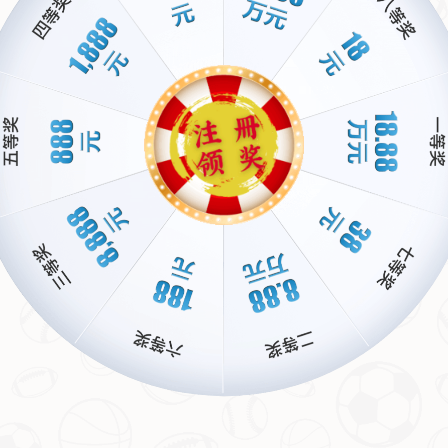
以去年对阵多特蒙德的经典战役为例，当时年仅19岁的穆시아拉在
比赛中贡献了一次助攻和一粒进球，帮助拜仁锁定胜局。这场比赛
充分展现了他的潜力和临场应变能力。如今，随着经验的积累，他
的表现更加令人期待。
球迷热议不断 期待新星再创辉煌
消息传出后，社交媒体上关于穆シア拉的话题热度迅速攀升。许多
球迷表示，他的健康归来不仅是对球队实力的补充，更是一种精神
上的鼓舞。一位资深球迷在推特上写道：“看到穆σια拉恢复状态真
的太开心了，周日的比赛一定要看，他可是我们的未来之星！”类似
的评论比比皆是，可见这位年轻球员在球迷心中的地位。
此外，一些专家也对他的未来发展给予了高度评价。他们认为，穆
시아拉不仅具备成为顶级球星的技术条件，更有良好的职业态度和
团队意识。这些品质将助力他在未来的职业生涯中走得更远。