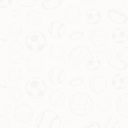
结语前的思考：健康第一 前景可期
虽然穆시아拉的状态恢复令人欣慰，但对于这样一位潜力无限的球
员来说，保持身体健康始终是最重要的事情。拜仁俱乐部和教练组
需要在比赛安排和训练强度上做好平衡，避免过度使用导致新的伤
病风险。而对于球迷而言，能看到他重新站在球场上，已经是最大
的安慰。周日的比赛，让我们拭目以待，看这位天才少年如何用表
现回馈大家的期待。
合作站点：
华体会体育全站最新APP下载地址-在线模拟器试玩入口
PREVIOUS：
2025全明星阵容出炉：詹姆斯、库里、杜兰特领
军，唐斯与SGA强势入选
NEXT：
惊天逆转！索默：我们从出局边缘创造奇迹
RELATED NEWS