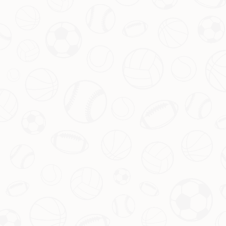
行业资讯
NEWS
客场失利无碍，球迷热情不减
德甲劲旅欧战积分揭示：多特跻身欧洲前八，拜仁位列第十
麦当劳豪掷超6500万美元，锁定法甲联赛未来三年冠名权
【意甲】赖因德斯建功，德芙扳平，AC米兰与国际米兰战成1-1
[流言板]勇士G1揭幕战阵容：库里领衔，波杰姆斯基与希尔德联
手，巴特勒格林坐镇内线
纳达尔博物馆设立法网主题区，2025法网将举行特别致敬活动
坐镇王子公园，全力冲击决赛席位！