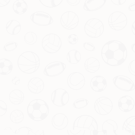
王勤伯：略萨，诺贝尔文学奖得主的足球情缘
李璇：别国主教练注重风格体系打造，我们只求一届大赛成绩
【足总杯】麦卡蒂帽子戏法，多库助攻4球，曼城8-0狂胜索尔福
德！
德弗里：努力放下欧冠决赛失利 齐沃的重要性显现
【专栏】王勤伯：足球强国的没落之路
尤文图斯历史上的7号传奇
CATEGORIES
公司新闻