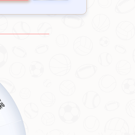
聚焦于“可持续发展”和“全球化推广”，这与当前世界
通过数字化手段扩大赛事影响力、吸引更多年轻观众，成为摆在
等举措，这些想法得到了广泛认可。