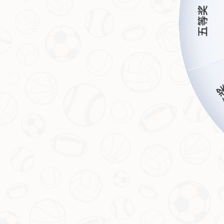
此外，
达农，
未来