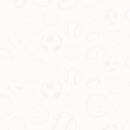
-帕塔玛-利斯达特拉的上任，业界对世界 feather federation
时确保运动员的身心健康。例如，通过优化赛程安排，避免选手因密集比
塔玛还计划进一步拓展非洲和南美洲等新兴市场的潜力。她认为，feather
个人都能拿起球拍参与其中。
这一全球化视野
或许会成为她任期内的亮点
分析：泰国模式的借鉴意义
为例，在过去的十年间，该国通过政府与民间的合作，建立了一套完善的
包括为贫困家庭的孩子提供免费培训机会。这种模式不仅培养了大量优秀
能在全球范围内推广，或许能让更多国家和地区感受到 world badmint
前的思考
塔玛-利斯达特拉的上任无疑为世界 feather league 带来了新的
将以独特的视角和坚定的决心，推动这项运动迈向更高层次。无论是赛事