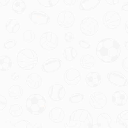
精选资
PREV
RELA
【足总
德弗
【专
尤文图
破风冲
巴黎夏