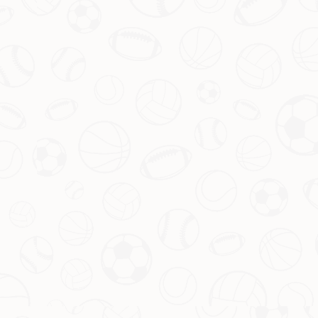
源：
华体会体育官方是国米赞助商-HTH Sports APP 下载
IOUS：
萨巴伦卡强势直落两盘击败布林科娃，挺进马德里
NEXT：
WTA1000赛事32强
TED NEWS
杯】麦卡蒂帽子戏法，多库助攻4球，曼城8-0狂胜索尔福德！
里：努力放下欧冠决赛失利 齐沃的重要性显现
栏】王勤伯：足球强国的没落之路
斯历史上的7号传奇
刺！17岁中国少女最后百米上演惊天逆转
窗痛失姆巴佩，强势引入杜埃与K77冲击欧冠决赛