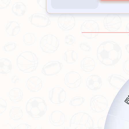
为何
穆里尼奥告别罗马：执教期间战绩回顾
BWF
超级杯失利后海港残阵出征东亚 两主力
feat
停赛蒋光太或无缘参赛
BWF
埃贝尔回归欧洲，重启面对面交流模式
CONTACT US
Contact: 九游体育
Phone: 18759877247
Tel: 021-5707473
E-mail: admin@cn-9jiuyougame.com
Add:福建省宁德市福鼎市白琳镇