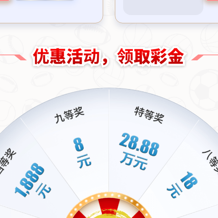
选择帕塔玛？选举背后的考量
在官方声明中表示，帕塔玛的当选是经过多方综合评估的结果。她的竞选理念
her badminton 发展的需求高度契合。尤其是在后疫情时代，如何
面前的重要课题。帕塔玛曾提出利用线上平台直播比赛、加强社交媒体互动