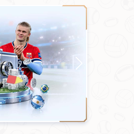
体育
产品中心
新闻中心
联系九游体育
斯达特拉荣任新主席