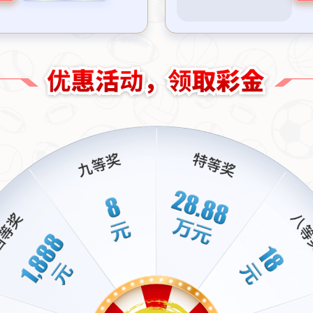
赛表现是否支撑阿尔特塔的言论
黎圣日耳曼的欧冠对决中，阿森纳确实展现了不俗的竞争力。尽管最终未