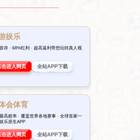
论的焦点。他直言“我们踢得比巴黎圣日耳曼更好”，甚
硬”？今天，我们就来聊聊阿尔特塔的这番表态，剖析背