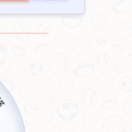
能取胜，但球队在控球率、传球成功率以及进攻组织上都