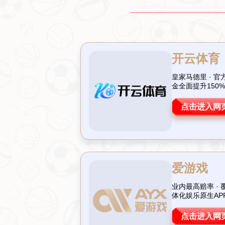
行业资讯
前言：
NEWS
在最近
至暗示
CCTV5直播泰山对阵三镇！邓卓翔与金
后的逻
铉敏的对决引关注，鲁媒：崔康熙掌控
力下降
莱万创历史！继梅罗之后，欧战百球里
程碑达成新篇章
[流言板]绝地反击！步行者连克两客
场，2-0强势领跑
梅西绝杀任意球紧逼C罗，迈阿密2-获胜
水货之王！费迪南德痛批安东尼：毫无
比赛影响力，水平平庸