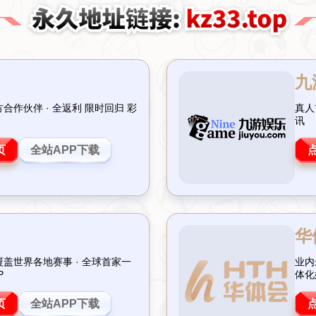
PREVIOUS：
TED NEWS
伯：略萨，诺贝尔文学奖得主的足球情缘
：别国主教练注重风格体系打造，我们只求一届大赛成绩
杯】麦卡蒂帽子戏法，多库助攻4球，曼城8-0狂胜索尔福德！
里：努力放下欧冠决赛失利 齐沃的重要性显现
栏】王勤伯：足球强国的没落之路