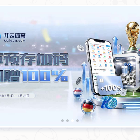
HOME
关于九游
S
news