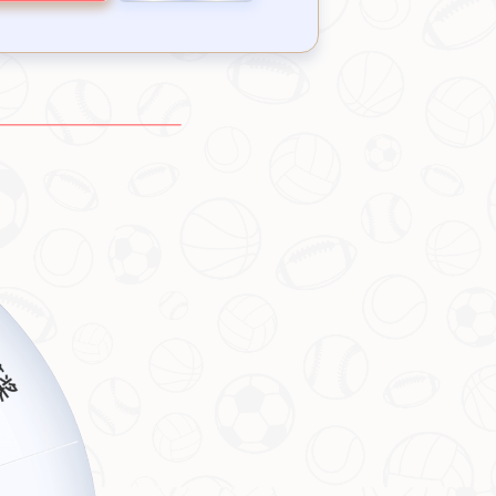
2026-08-05T00:39:59+08:00