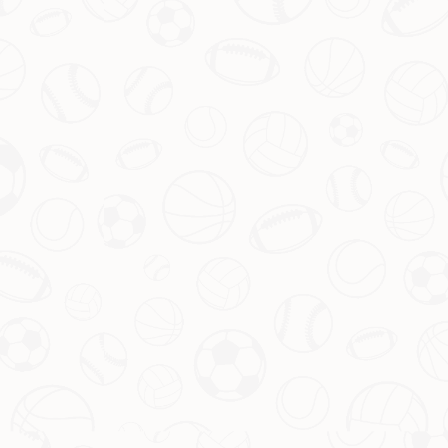
2026-08-09T00:39:59+08:00
2026-08-09T00:39:58+08:00
2026-08-08T00:39:59+08:00
2026-08-08T00:39:58+08:00
2026-08-07T00:39:59+08:00
2026-08-06T00:39:59+08:00