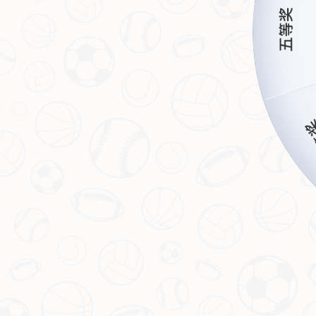
二、戴
除了进
恶劣让
然对该
这一事
伤
，是
三、案