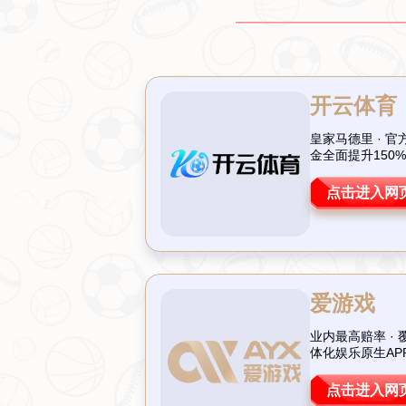
行业资讯
引言
NEWS
在现代
中国台协祝贺赵心童夺冠，国内禁赛期
注。两
仍未解除
（尤文
[流言板]迎战WBG，NIP赛前返图：自
我们就
信满满，力拔山河
新星
海因克斯：足球热情渐淡，偶尔更愿健
身放松
在谈到
陈梦与张杰久别重逢：时隔11年再忆演
从20
唱会感动
的关键
触目惊心！德转揭秘内马尔巴黎生涯：
巴斯托
伤病累计缺阵超700天
强度。