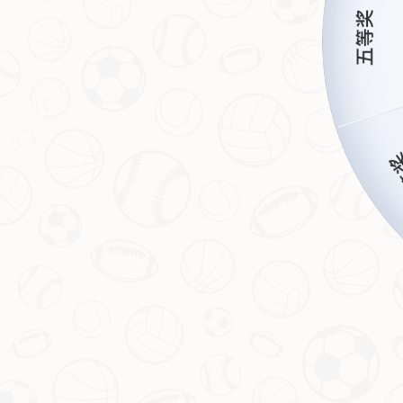
年轻
国米的
科的成
买成名
结语
随着这
能够见