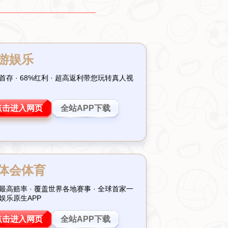
，国际米兰（国米）近年来在后防线上的更新换代备受关
鲜血液，也吸引了包括皇家马德里（皇马）和尤文图斯
高达
6000万欧元
，成为转会市场上的热门话题。今天，
字绝对绕不过去。这位出生于1999年的意大利中卫，自
上表现稳健，更以出色的长传能力成为球队后场发起进攻
的未来支柱。
赋，而在租借帕尔马期间的历练，让他迅速适应了意甲的
出，皇马希望通过引进他来填补拉莫斯离队后的空缺，但