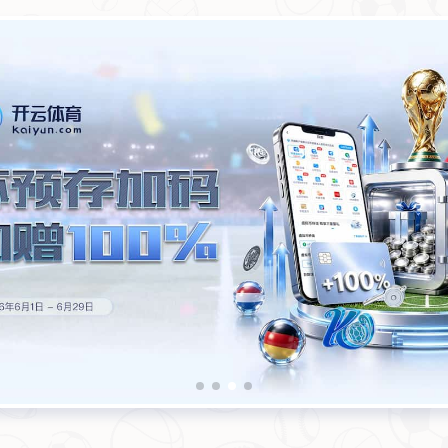
HOME
关于九游
S
国米防线焕新！两大新星崛起，皇马尤文