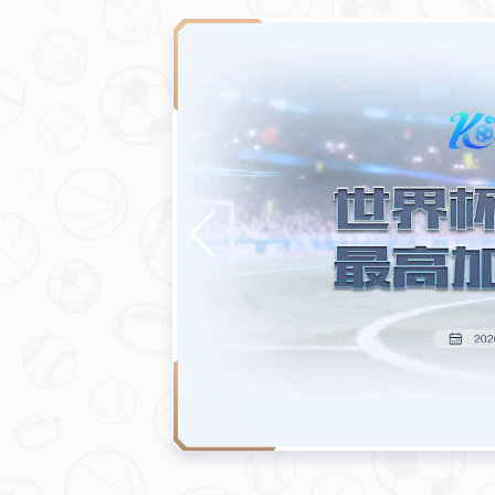
CATEGORIES
NEW
公司新闻