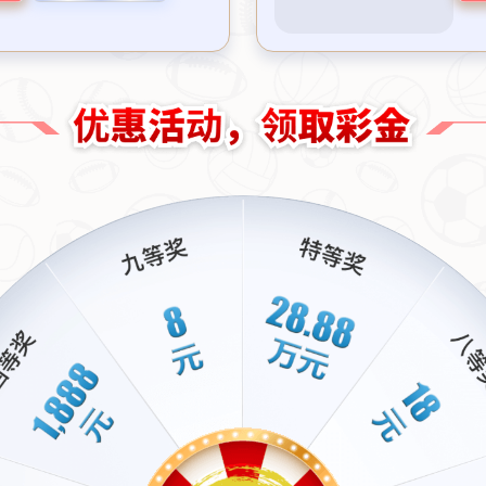
的是，这种认可直接推动了社会对
职业选手的尊重
。过去，许多人对“打游
亚运会的领奖台上，为国家争光时，这种刻板印象正在被打破。他们的努
业认同感的提升与行业规范化
大从业者而言，电竞赛事进入亚运会带来的最大红利莫过于
职业认同感
的
而感到自卑。如今，随着赛事地位的提高，他们终于可以骄傲地说：“我是
也吸引了更多有志青年投身于此。
这一事件也推动了行业的进一步规范化。为了符合亚运会的要求，各大游
动员培训的投入。以《英雄联盟》为例，其背后的拳头公司（Riot Gam
的趋势，将为行业的长期发展奠定坚实基础。
例分析：杭州亚运会的标杆作用