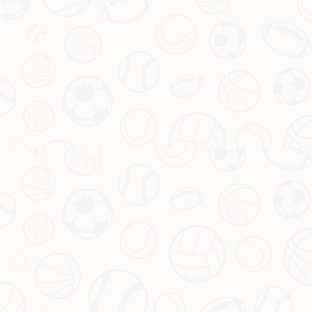
PR
RELA
王勤
李璇
【足总
德弗
【专
尤文图