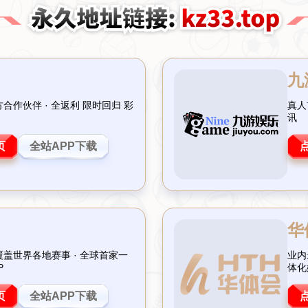
健身和体育强国战略的推动下，体育与教育的结合正成为一股不可忽视的新
举措不仅为年轻篮球人才提供了更广阔的发展平台，也为高校教育注入了
事业产生怎样的深远影响？让我们一探究竟。
青训合作项目的核心意义
作为中国顶级职业篮球联赛，近年来在青少年人才培养方面持续发力。此次
过将专业化的篮球训练资源引入校园，项目旨在发掘更多有潜力的年轻球
。这种“
体育+教育
”的双轨模式，不仅能提升球员的竞技水平，还能保障
提的是，这一模式有效解决了长期以来困扰基层篮球发展的两大难题：一
乏专业指导而错失发展机会，而部分球员因专注于竞技训练导致学业荒废。
为青训新阵地的重要原因
择高校作为合作的重点对象？首先，高校拥有完善的硬件设施和广阔的场