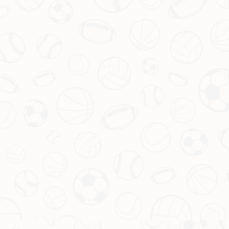
排球等，推动我国校园体育的全面升级。同时，如何在不同地区、不同层
。
何，CBA携手高校打造的“体育+教育”新模式，已经为中国体育事业的发
体育战略落地的重要实践。
PREVIOUS：
体彩兑奖新规实施，流程更便捷更安全
TED NEWS
】伪9号转型？登贝莱化身致命真9号
扎吉四年重塑国际米兰，功不可没
会传闻：加克波身价7000万欧再度引关注