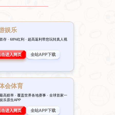
趋势。近日，CBA青训合作项目正式落户多所高校，这
新的活力。究竟这一模式如何助力青少年成长，又将对我
与多所高校的合作，标志着CBA青训体系迈出了重要一
员，同时借助高校的教育平台，为运动员提供系统的文化
他们的全面发展。
是训练资源匮乏，二是文化教育缺失。许多有天赋的青少
CBA青训项目的落地，正是对这一现状的精准回应。
地资源，为开展高水平的篮球训练提供了天然优势。其