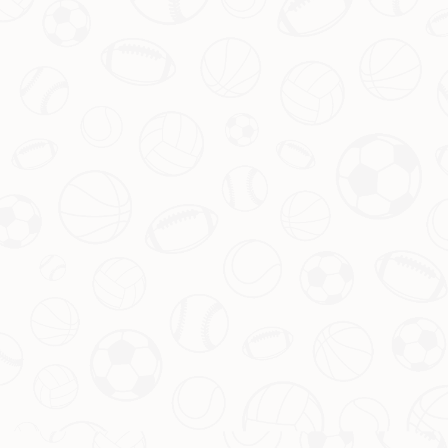
球迷，我们期待看到精彩的交易达成；但作为旁观者，我们也不得
不佩服这种理性的博弈，正是它让足球世界变得更加多元和充满悬
念。
PREVIOUS：
毛伟杰：全力以赴，迎接更加激烈的下一战
NEXT：
库里体能透支创生涯最差战绩，勇士处境急剧恶化
RELATED NEWS
拜仁转会传闻：加克波身价7000万欧再度引关注
【告别时刻】赫苏斯·纳瓦斯伯纳乌谢幕，传奇获致敬
阿德巴约：波什为热火牺牲个人数据 一心追求团队胜利
王勤伯：略萨，诺贝尔文学奖得主的足球情缘