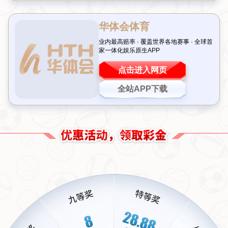
曼城的犹豫：理性富豪的冷静考量
作为近年来足坛最具统治力的豪门之一，曼城从不缺乏资金。然
而，即便是这样的“土豪”球队，在面对
6000万英镑
的报价时，也不
得不三思而后行。据多家媒体报道，曼城主帅瓜迪奥拉确实对努内