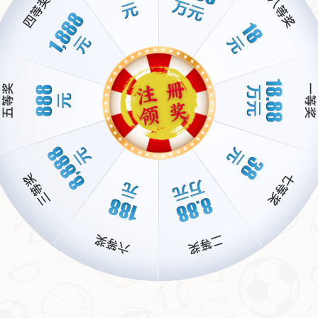
斯的技术特点十分欣赏，认为他能完美融入球队的中场体系。但问
题在于，这位葡萄牙中场的实际价值是否真的匹配这一天价？
一位业内人士分析道：“曼城近年来在转会上更加注重性价比，像哈
兰德这样的签约是典型的低风险高回报。相比之下，花费巨资引进
一名尚未完全证明自己能在顶级豪门立足的球员，显然不符合他们
的战略。”这或许正是曼城可能选择放弃的原因之一。
案例对比：类似转会的得失启示
回顾近年来的转会市场，不难发现类似的高价交易往往伴随着风
险。以切尔西签下凯帕为例，当年蓝军花费超过7000万欧元将其引
进，但最终效果并不理想，甚至一度被边缘化。反观利物浦对范戴
克的签约，虽然初始投入巨大，但荷兰中卫迅速成为防线支柱，为
球队带来了欧冠和联赛冠军。
通过这些案例可以看出，高价引援的关键在于球员是否能快速适应
新环境并发挥核心作用。对于努内斯而言，他在狼队的表现固然亮