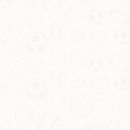
眼，但在更高水平的平台上，他能否保持同样的稳定性，仍是一个
未知数。这无疑让包括曼城在内的潜在买家多了几分顾虑。
市场趋势：中小俱乐部的底气逐渐增强
值得注意的是，狼队敢于开出
6000万英镑
的报价，也反映了当前
转会市场的一个新趋势：中小型俱乐部不再甘于被豪门“压价”。随
着足球经济的全球化发展，这些俱乐部通过精准的青训培养和球探
网络，逐渐掌握了更多话语权。他们明白，像努内斯这样的潜力股
不仅是竞技层面的资产，更是财务报表上的重要筹码。因此，即使
面对像曼城这样的顶级买家，他们也有足够的底气坚守自己的底
线。
结语前的思考：转会的本质是价值博弈
无论是狼队的强硬标价，还是曼城的谨慎观望，这场关于马特乌斯-
努内斯的转会传闻，本质上都是双方对于“价值”的不同评估。作为