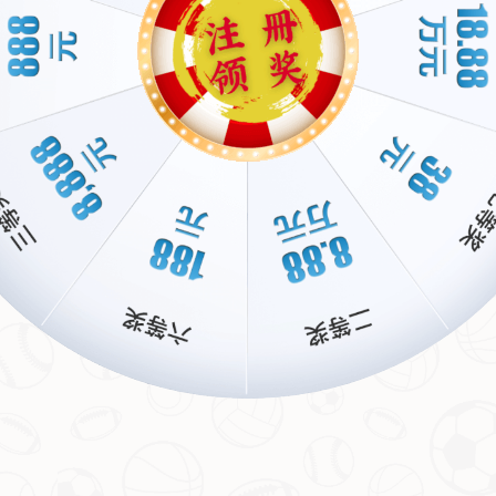
敬还是超越：小因扎吉与穆里尼奥的对比分析
2010年的穆里尼奥是用铁血防守和意志力击败了巅峰时期的巴萨，那么2
传控打法制定了精准的压迫策略，让对手无从发挥。而他在赛后模仿穆帅
两位教练的背景和处境有所不同。2010年的国米正处于巅峰，最终拿下
而知。但无论如何，这场胜利都为他的执教生涯增添了一抹亮色，也让“
小
例解析：两代教练的相同与不同之处
具体回顾一下这两场比赛的相似之处。首先，两次交锋中，国米都在客场
袭。其次，两位教练在关键时刻展现出的个人魅力令人印象深刻——无论
成为了比赛之外的亮点。
不同之处在于时代背景。当年ムリーニョ面对的是瓜迪奥拉的梦三队，而