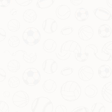
挑战难
四、历
小因ザ
ミラン
荣耀。
此外，
回。”
（文章
PREV
RELA