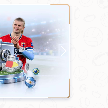
体育
产品中心
新闻中心
联系九游体育
5年前穆里尼奥经典一幕