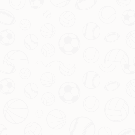
力的最佳证明。
一名在意甲联赛中摸爬滚打多年的本土教练，他深知国際
的尊重，也激励着新一代球员和球迷，去追逐属于自己的
言：“当熟悉的一幕再次上演，我们仿佛看到了时间的轮
XT：
【视角】勇士与太阳：豪赌成败的正反教材