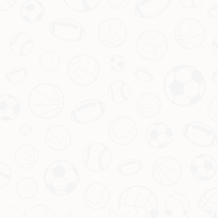
英超
争冠行列。
PREVIOUS：
马德兴：国青战术奏效开门告捷 未来可期手握底
牌
NEXT：
历史重演！小因扎吉击败巴萨，致敬15年前穆里尼奥经
典一幕
RELATED NEWS
【洞察】伪9号转型？登贝莱化身致命真9号
小因扎吉四年重塑国际米兰，功不可没
拜仁转会传闻：加克波身价7000万欧再度引关注
【告别时刻】赫苏斯·纳瓦斯伯纳乌谢幕，传奇获致敬
阿德巴约：波什为热火牺牲个人数据 一心追求团队胜利