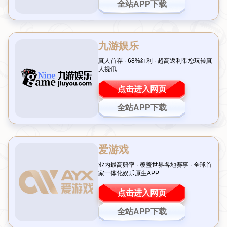
一、阿莫林的上任：战术革新点燃红魔斗志
自从阿莫林接手曼联以来，球队的面貌发生了翻天覆地的变化。过
去一段时间，曼联在场上显得缺乏章法，攻防两端频频失误。然
而，阿莫林带来的新战术体系，让球员们重新找回了状态。他强调
高位逼抢和快速反击，这正是本场对阵埃弗顿时表现出的关键优
势。
在比赛中，曼联的前场压迫让对手几乎无法组织有效进攻，而中场
球员的精准传球则为前锋创造了无数机会。这种战术上的调整，正
是
英超
赛场中曼联重拾信心的起点。
二、拉什福德与齐尔克泽：锋线双星闪耀全场
本场比赛，拉什福德（昵称“拉10”）和齐尔克泽（昵称“齐11”）的