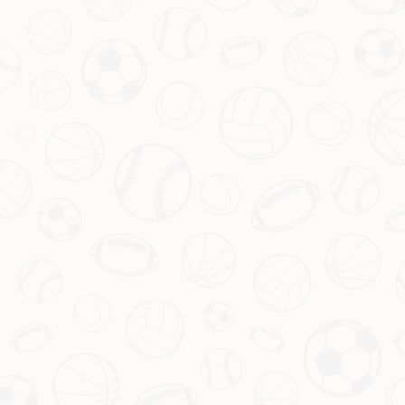
王勤伯：略萨，诺贝尔文学奖得主的足球情缘
CATEGORIES
公司新闻
行业资讯
NEWS
杭州小将惊艳超远射门，全场沸腾张雨绮赞叹不已
切尔西4：1大胜热刺，英超客场对阵热刺胜场达15次