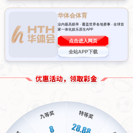
案例分析：关键局面的战术博弈
以混双决胜局为例，韩国组合在面对印尼强敌时，采取了更加稳健
的防守策略，同时在网前寻找机会进行突袭。这种战术调整让对手
措手不及，最终帮助他们锁定了胜利。这一细节反映出，在高水平
的国际赛事如
苏迪曼杯
中，临场应变能力往往是决定胜负的关键因
素。相比之下，国羽在备战时或许也需要针对韩国队的这种灵活打