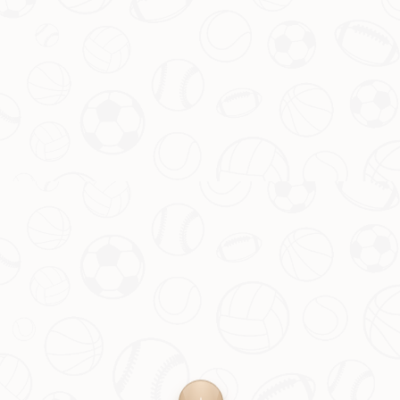
今日中国女排精彩回放，CCTV5全程呈现
CONTACT US
Contact: 九游体育
Phone: 18759877247
Tel: 021-5707473
E-mail: admin@cn-9jiuyougame.com
Add:福建省宁德市福鼎市白琳镇
Copyright 2024
J9九游会官网-九游娱乐APP下载注册送彩金 Jiuyou Game
All
Rights by
九游体育