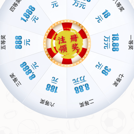
繁的脚踝和膝盖问题让他未能完全兑现天赋。希尔的经历告诉我
们，
意外重创
不仅考验运动员的身体，更是对心理的巨大挑战。所
幸，随着现代医疗技术的进步，许多球员在遭遇类似伤病后仍能回
归赛场，但前提是科学合理的康复计划和坚定的意志力。
面对傷病的双重挑战
对于艾维而言，此次
脚踝变形重伤
不仅是身体上的折磨，更是心理
上的考验。一方面，他需要接受长时间的手术和康复训练；另一方
面，如何在漫长的恢复期中保持信心，避免因长时间远离赛场而产
生自我怀疑，是他必须克服的难题。专家指出，对于年轻运动员来
说，积极的心态和团队支持在恢复过程中至关重要。
未来的希望与不确定性
尽管目前的情况不容乐观，但我们有理由相信，像艾维这样充满潜