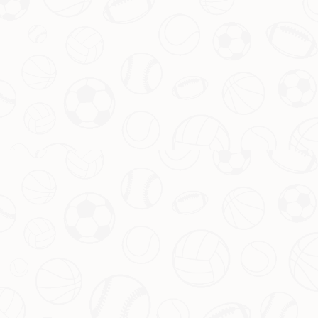
力的年轻球员不会轻易被击倒。他的团队已经聘请了顶尖的医疗专
家制定恢复计划，同时教练组也在战术上为他的回归做准备。虽然
意外重创
让他的“腾飞之年”蒙上了阴影，但只要坚持科学的治疗和
训练，他仍有希望重新站上巅峰。
在体育的世界里，伤病总是不可避免的一部分。无论是球迷还是运
动员本人，都需要学会接受这样的现实，并从中汲取力量。对于艾
维而言，这次
脚踝变形重伤
或许只是他职业生涯中的一个插曲，而
非终点。我们期待着他在未来能够以更强的姿态归来，继续书写属
于自己的传奇。
PREVIOUS：
梅西重返巴萨希望渺茫，球员生涯或难圆梦
NEXT：
基翁：萨卡或因惨败深受打击，数晚难以入眠
RELATED NEWS