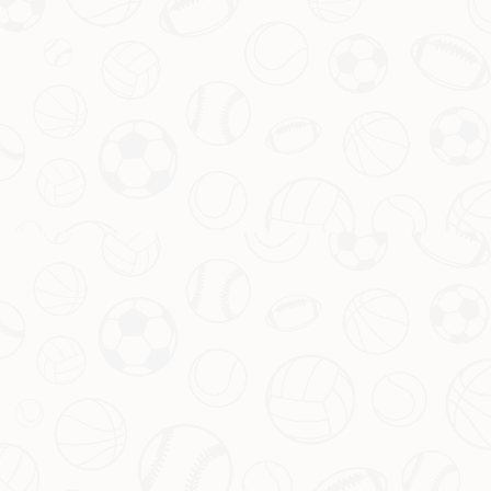
夺得
世
这次Di
仅是一
四、未
这场勝利
预见，
此外，这
比赛中
P
RELA