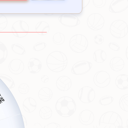
局中，他的一杆
单杆破百
，直接点燃了现场观众的热情，