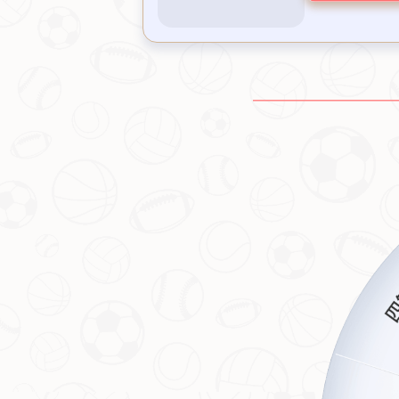
赵心童“同款学府”，下周成都启航！
阵脚，
德弗里：努力放下欧冠决赛失利 齐沃的
也成为
重要性显现
凯塞多：即刻适应，全力以赴迎战近期
挑战
CONTACT US
Contact: 九游体育
Phone: 18759877247
Tel: 021-5707473
E-mail: admin@cn-9jiuyougame.com
Add:福建省宁德市福鼎市白琳镇