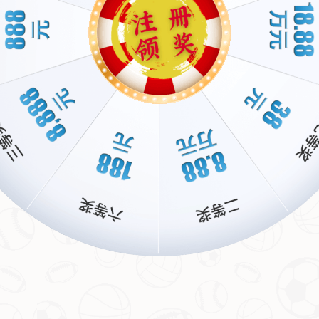
提的是，丁俊晖在这场比赛中的心理素质令人印象深刻。过去几年，他曾
正如他赛后所说：“这五年让我学会了如何面对失败，也让我更珍惜每一场
例分析：从低谷到巅峰的启示
找一个类似的案例，我们可以看看另一位台球名将奥沙利文。他也曾在职