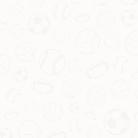
CATEGORIES
公司新闻
行业资讯
NEWS
海港西征冬训启程穆帅率先出发 内援招募仍未落幕
阿森纳杯赛半决赛连续4次止步，创队史最长尴尬纪录
西班牙超级杯巅峰对决直播
U21联赛战报：英博11-0狂胜兰州，浙江7-0完虐红狮
晚安~ 一天的美好画上圆满句号，愿大家梦境甜美