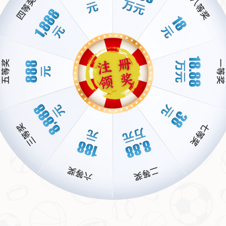
显得过于短视，缺乏对未来发展的长远考量。如果他能借鉴其他团
队的经验，或许能为独行侠找到一条重返巅峰之路。但目前来看，
这样的改变似乎遥遥无期。