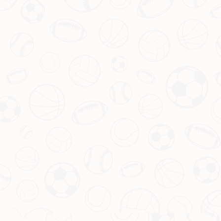
德弗里：努力放下欧冠决赛失利 齐沃的重要性显现
【专栏】王勤伯：足球强国的没落之路
尤文图斯历史上的7号传奇
破风冲刺！17岁中国少女最后百米上演惊天逆转
巴黎夏窗痛失姆巴佩，强势引入杜埃与K77冲击欧冠决赛
CATEGORIES
公司新闻
行业资讯
NEWS