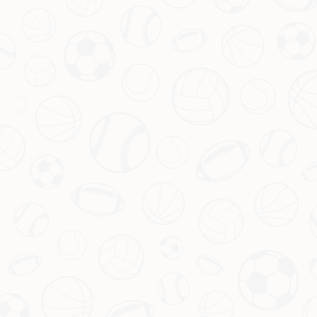
曼联主场安保升级，英媒：为防球迷过激行为保护球队
陈盈骏：系列赛压力巨大 每天以积极心态迎接挑战
德国归化无缘出场，加盟利物浦反成边缘人
卡纳瓦罗：孔蒂续约那不勒斯存疑，3亿欧引援或成关键条件
马竞狼群展现冠军风范，小蜘蛛力挽狂澜逆转劲敌药厂
队报：巴黎今晚若晋级，月底市政厅将设大型庆祝活动
双枪威力尽失化身水枪？灰熊51分惨败雷霆，耻辱难逃
斯洛特：利物浦右路双星展现厚度，赛程再紧也要争每一冠
CONTACT US