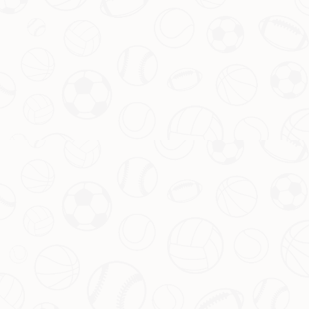
历史重演！小因扎吉击败巴萨，致敬15年前穆里尼奥经典一幕
吉鲁因辱骂裁判被禁赛2场 将无缘对阵佛罗伦萨与弗洛西诺內
亚洲杯激战：伊拉克2-3惜败约旦，塔吉克斯坦成1／4决赛对手
斯诺克世锦赛资格赛：赵心童力克埃利奥特-斯莱塞，以10-8挺进
正赛
阿尔特塔借马尔基尼奥欧冠11次失利激励球队：失败乃成功之母
乔迪：浙江队4年如梦之旅，永不离弃球队
巴黎无意出售巴尔科拉，但球员更换经纪人引关注
CONTACT US
Contact: 九游体育