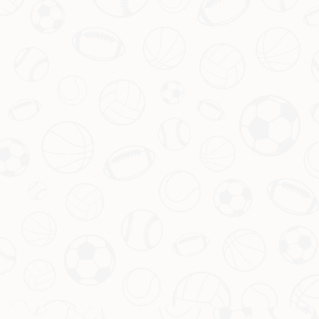
PREVIOUS：
布拉德·塔瓦雷斯离开UFC，正式迈向自由拳手生
涯
NEXT：
凯恩与戴尔并肩夺首冠，激动相拥共庆胜利
RELATED NEWS
德弗里：努力放下欧冠决赛失利 齐沃的重要性显现
【专栏】王勤伯：足球强国的没落之路
尤文图斯历史上的7号传奇